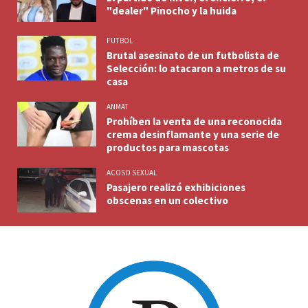
"dealer" Pinocho y la huida
FUTBOL
Brutal asesinato de un futbolista de
Selección: lo atacaron a metros de su
casa
ANMAT
Prohíben la venta de una reconocida
crema desinflamante y una serie de
productos para mascotas
ACOSO SEXUAL
Pasajero realizó exhibiciones
obscenas en un colectivo