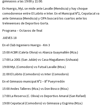
gimnasios a las 19:00 y 21:00.
En Huergo, MyL se mide ante Lavalle (Mendoza) y hay choque
comodorense entre El Lobito e Inter. En el Municipal Nº2, Cepatacal va
ante Gimnasia (Mendoza) y CIPA buscará los cuartos ante los
trelewenses de Deportivo Gorta.
Programa – Octavos de final
JUEVES 18
En el Club Ingeniero Huergo - Km 3
15:00 ACBR (Caleta Olivia) vs Alianza Guaymallén (Mza.)
17:00 La 2001 (San Julián) vs Casa Magallanes (Ushuaia)
19:00 MyL (Comodoro) vs Futsal Lavalle (Mza.)
21:00 El Lobito (Comodoro) vs Inter (Comodoro)
En el Gimnasio municipal Nº2 – Bº Pueyrredón
15:00 Andes Talleres (Mza.) vs Don Bosco (Mza.)
17:00 La Reserva (C. Olivia) vs Deportivo Amaral (San Rafael)
19:00 Cepatacal (Comodoro) vs Gimnasia y Esgrima (Mza.)