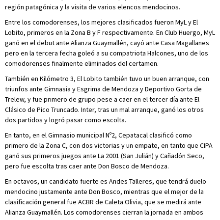
región patagónica y la visita de varios elencos mendocinos.
Entre los comodorenses, los mejores clasificados fueron MyL y El
Lobito, primeros en la Zona B y F respectivamente. En Club Huergo, MyL
ganó en el debut ante Alianza Guaymallén, cayó ante Casa Magallanes
pero en la tercera fecha goleó a su compatriota Halcones, uno de los
comodorenses finalmente eliminados del certamen.
También en Kilómetro 3, El Lobito también tuvo un buen arranque, con
triunfos ante Gimnasia y Esgrima de Mendoza y Deportivo Gorta de
Trelew, y fue primero de grupo pese a caer en el tercer día ante El
Clásico de Pico Truncado. Inter, tras un mal arranque, ganó los otros
dos partidos y logró pasar como escolta.
En tanto, en el Gimnasio municipal Nº2, Cepatacal clasificó como
primero de la Zona C, con dos victorias y un empate, en tanto que CIPA
ganó sus primeros juegos ante La 2001 (San Julián) y Cañadón Seco,
pero fue escolta tras caer ante Don Bosco de Mendoza.
En octavos, un candidato fuerte es Andes Talleres, que tendrá duelo
mendocino justamente ante Don Bosco, mientras que el mejor de la
clasificación general fue ACBR de Caleta Olivia, que se medirá ante
Alianza Guaymallén. Los comodorenses cierran la jornada en ambos