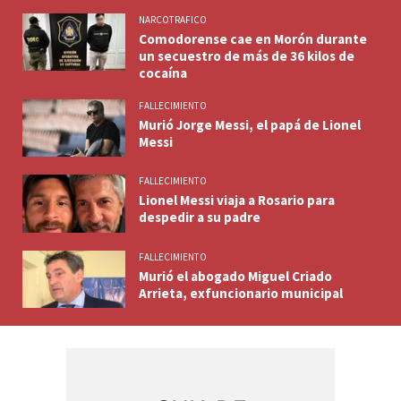
NARCOTRAFICO
Comodorense cae en Morón durante
un secuestro de más de 36 kilos de
cocaína
FALLECIMIENTO
Murió Jorge Messi, el papá de Lionel
Messi
FALLECIMIENTO
Lionel Messi viaja a Rosario para
despedir a su padre
FALLECIMIENTO
Murió el abogado Miguel Criado
Arrieta, exfuncionario municipal