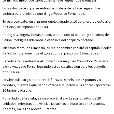
terminado mejor posicionado en la fase regular que Gimnasia.
En las dos veces que se enfrentaron durante la fase regular, fue
victoria para el elenco que dirige Federico Fernández.
En ese contexto, en el primer duelo, jugado el 10 de enero de este año
en CABA, se impuso por 88-84.
Rodrigo Gallegos, Tomás Spano, ambos con 15 puntos, y 13 tantos de
Felipe Rodríguez lideraron la ofensiva del conjunto porteño.
Mientras tanto, en Gimnasia, su mejor hombre resultó el capitán Nicolás
De los Santos, quien fue el goleador del juego con 19 unidades.
Se volvieron a enfrentar el último 18 de mayo en Comodoro Rivadavia,
y otra vez ganó Ferro -logrando así su clasificación para los playoffs-
por 81 a 74.
En Gimnasia, su goleador resultó Travis Daniels con 15 puntos y 5
rebotes, mientras que Nation -2 tapas- y Horton -10 rebotes- aportaron
10 tantos cada uno.
Por el lado de la visita, se destacó Emiliano Lezcano, autor de 20
unidades, mientras que Vinicius Malachias lo escoltó con 15 puntos.
Además, Gallegos aportó 11 tantos.