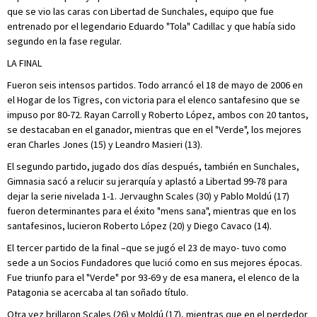
que se vio las caras con Libertad de Sunchales, equipo que fue
entrenado por el legendario Eduardo "Tola" Cadillac y que había sido
segundo en la fase regular.
LA FINAL
Fueron seis intensos partidos. Todo arrancó el 18 de mayo de 2006 en
el Hogar de los Tigres, con victoria para el elenco santafesino que se
impuso por 80-72. Rayan Carroll y Roberto López, ambos con 20 tantos,
se destacaban en el ganador, mientras que en el "Verde", los mejores
eran Charles Jones (15) y Leandro Masieri (13).
El segundo partido, jugado dos días después, también en Sunchales,
Gimnasia sacó a relucir su jerarquía y aplastó a Libertad 99-78 para
dejar la serie nivelada 1-1. Jervaughn Scales (30) y Pablo Moldú (17)
fueron determinantes para el éxito "mens sana", mientras que en los
santafesinos, lucieron Roberto López (20) y Diego Cavaco (14).
El tercer partido de la final –que se jugó el 23 de mayo- tuvo como
sede a un Socios Fundadores que lució como en sus mejores épocas.
Fue triunfo para el "Verde" por 93-69 y de esa manera, el elenco de la
Patagonia se acercaba al tan soñado título.
Otra vez brillaron Scales (26) y Moldú (17), mientras que en el perdedor