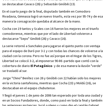
se destacaban Cavaco (26) y Sebastián Ginóbili (13).
En el cuarto juego de la final, disputado también en Comodoro
Rivadavia, Gimnasia logró un nuevo triunfo, esta vez por 95-74 y de esa
manera la consagración quedaba al alcance de la mano.
Cocha con 19 tantos y Scales con 16 fueron los mejores en el triunfo
comodorense, mientras que por el lado de Libertad volvieron a
destacarse "Sepo" Ginóbili (26) y Cavaco (16).
La serie retornó a Sunchales para jugarse el quinto punto con ventaja
para el equipo de Duró por 3-1 y con todas las chances de volverse a la
ciudad con la corona. Pero no fue así porque en el Hogar de los Tigres,
Libertad se colocó 3-2, al imponerse 90-86 -partido que contó con la
cobertura de diario
El Patagónico
- y de esa manera la ilusión "verde"
se trasladó al sur.
Jorge "Chino" Benítez con 26 y Ginóbili con 22 habían sido los mejores
en la victoria santafesina, mientras que Cocha (23) y Moldú (16), se
destacaban en el equipo chubutense.
Y llegó el jueves 1 de junio de 2006 tan esperado por toda una ciudad y
en un Socios Fundadores, donde, como pasó en toda la final y también
las anteriores instancias, lució a pleno y como dijo el capitán Gabriel