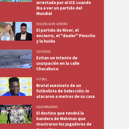
arrestada por el ICE cuando
iba a ver un partido del
Mundial
VIOLENCIA DE GENERO
El partido de River, el
encierro, el "dealer" Pinocho
y la huida
SOCIEDAD
Evitan un intento de
usurpación en la calle
Chacabuco
FUTBOL
Brutal asesinato de un
futbolista de Selección: lo
atacaron a metros de su casa
ISLAS MALVINAS
El destino que tendrá la
bandera de Malvinas que
mostraron los jugadores de