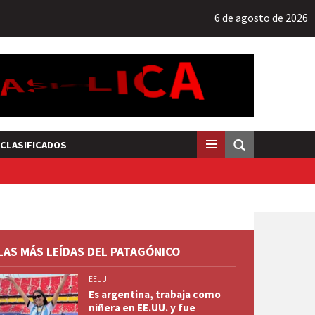
6 de agosto de 2026
CLASIFICADOS
LAS MÁS LEÍDAS DEL PATAGÓNICO
EEUU
Es argentina, trabaja como
niñera en EE.UU. y fue