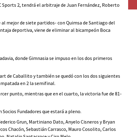
C Sports 2, tendrá el arbitraje de Juan Fernández, Roberto
rie al mejor de siete partidos- con Quimsa de Santiago del
ventaja deportiva, viene de eliminar al bicampeón Boca
ivadavia, donde Gimnasia se impuso en los dos primeros
art de Caballito y también se quedó con los dos siguientes
empatada en 2 la semifinal.
cer punto, mientras que en el cuarto, la victoria fue de 81-
n Socios Fundadores que estará a pleno.
Federico Grun, Martiniano Dato, Anyelo Cisneros y Bryan
cos Chacón, Sebastián Carrasco, Mauro Cosolito, Carlos
o, Natalio Santacroce y Ciro Melo.