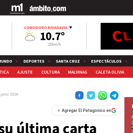
COMODORO RIVADAVIA
10.7°
25km/h
MUNDO
DEPORTES
SANTA CRUZ
ESPECTÁCULOS
TICA
AJUSTE
CULTURA
MALVINAS
CALETA OLIVIA
 junio 2026
+
Agregar El Patagonico en
su última carta