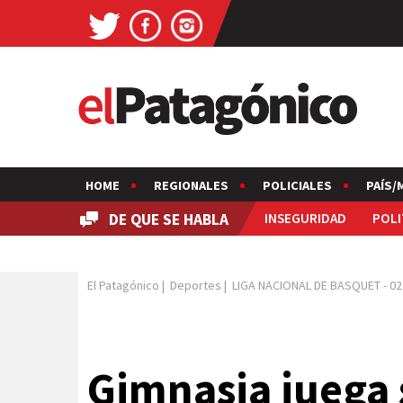
HOME
REGIONALES
POLICIALES
PAÍS/
DE QUE SE HABLA
INSEGURIDAD
POLI
El Patagónico
|
Deportes
|
LIGA NACIONAL DE BASQUET
-
02
Gimnasia juega 