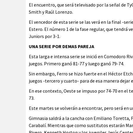
El encuentro, que será televisado por la señal de Ty
Smith y Raúl Lorenzo.
El vencedor de esta serie se las verá en la final -se
Estero. El número 1 de la fase regular, que tendrá 
Juniors por 3-1.
UNA SERIE POR DEMAS PAREJA
Esta larga e intensa serie se inició en Comodoro R
juegos. Primero ganó 81-77 y luego ganó 79-74.
Sin embargo, Ferro se hizo fuerte en el Héctor Etch
juegos -tercero y cuarto- para de esa manera dejar 
En ese contexto, Oeste se impuso por 74-70 en el ter
73.
Este martes se volverán a encontrar, pero será en u
Gimnasia saldrá a la cancha con Emiliano Toretta, 
Carabalí. Mientras que como sustitutos estarán Mar
Rivero, Kenneth Horton y los juveniles Jesús Centen