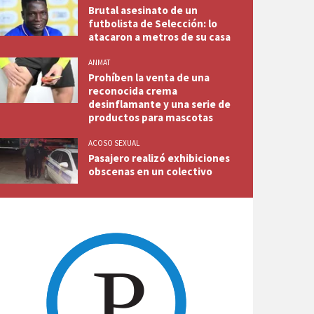
Brutal asesinato de un
futbolista de Selección: lo
atacaron a metros de su casa
ANMAT
Prohíben la venta de una
reconocida crema
desinflamante y una serie de
productos para mascotas
ACOSO SEXUAL
Pasajero realizó exhibiciones
obscenas en un colectivo