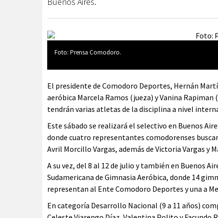
Buenos Aires.
Foto: Prensa Comodoro.
El presidente de Comodoro Deportes, Hernán Martín
aeróbica Marcela Ramos (jueza) y Vanina Rapiman 
tendrán varias atletas de la disciplina a nivel intern
Este sábado se realizará el selectivo en Buenos Air
donde cuatro representantes comodorenses buscarán
Avril Morcillo Vargas, además de Victoria Vargas y M
A su vez, del 8 al 12 de julio y también en Buenos 
Sudamericana de Gimnasia Aeróbica, donde 14 gimna
representan al Ente Comodoro Deportes y una a Me
En categoría Desarrollo Nacional (9 a 11 años) com
Celeste Viarengo Díaz, Valentina Polito y Facundo 