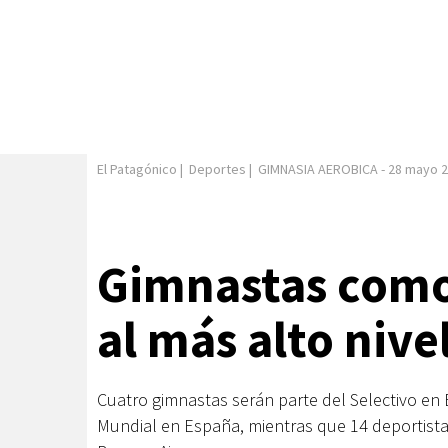
El Patagónico
|
Deportes
|
GIMNASIA AEROBICA
-
28 mayo 
Gimnastas com
al más alto nive
Cuatro gimnastas serán parte del Selectivo en 
Mundial en España, mientras que 14 deportista