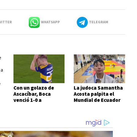
ITTER
WHATSAPP
TELEGRAM
e
Con un golazo de
La judoca Samantha
Ascacíbar, Boca
Acosta palpita el
venció 1-0 a
Mundial de Ecuador
Estudiantes