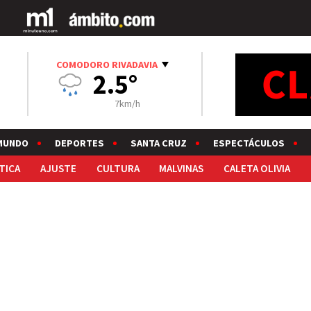
COMODORO RIVADAVIA
2.5°
7km/h
MUNDO
DEPORTES
SANTA CRUZ
ESPECTÁCULOS
TICA
AJUSTE
CULTURA
MALVINAS
CALETA OLIVIA