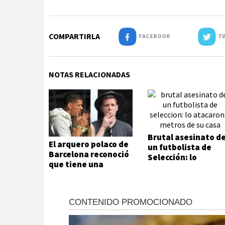
COMPARTIRLA
FACEBOOK
TW
NOTAS RELACIONADAS
Brutal asesinato d
El arquero polaco de
un futbolista de
Barcelona reconoció
Selección: lo
que tiene una
atacaron a metros
adicción que no
de su casa
puede ni quiere
controlar