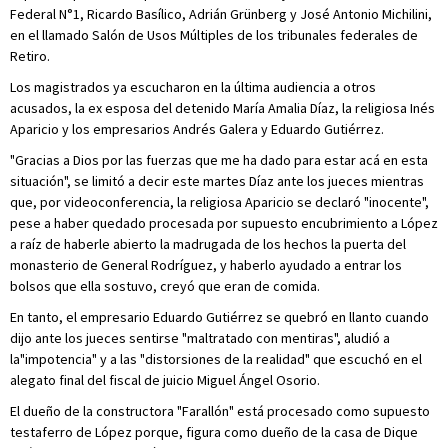
Federal N°1, Ricardo Basílico, Adrián Grünberg y José Antonio Michilini,
en el llamado Salón de Usos Múltiples de los tribunales federales de
Retiro.
Los magistrados ya escucharon en la última audiencia a otros
acusados, la ex esposa del detenido María Amalia Díaz, la religiosa Inés
Aparicio y los empresarios Andrés Galera y Eduardo Gutiérrez.
"Gracias a Dios por las fuerzas que me ha dado para estar acá en esta
situación", se limitó a decir este martes Díaz ante los jueces mientras
que, por videoconferencia, la religiosa Aparicio se declaró "inocente",
pese a haber quedado procesada por supuesto encubrimiento a López
a raíz de haberle abierto la madrugada de los hechos la puerta del
monasterio de General Rodríguez, y haberlo ayudado a entrar los
bolsos que ella sostuvo, creyó que eran de comida.
En tanto, el empresario Eduardo Gutiérrez se quebró en llanto cuando
dijo ante los jueces sentirse "maltratado con mentiras", aludió a
la"impotencia" y a las "distorsiones de la realidad" que escuchó en el
alegato final del fiscal de juicio Miguel Ángel Osorio.
El dueño de la constructora "Farallón" está procesado como supuesto
testaferro de López porque, figura como dueño de la casa de Dique