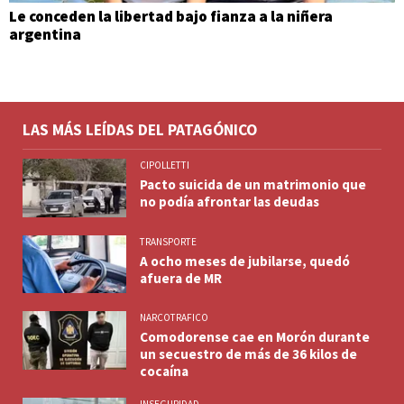
Le conceden la libertad bajo fianza a la niñera
argentina
LAS MÁS LEÍDAS DEL PATAGÓNICO
CIPOLLETTI
Pacto suicida de un matrimonio que
no podía afrontar las deudas
TRANSPORTE
A ocho meses de jubilarse, quedó
afuera de MR
NARCOTRAFICO
Comodorense cae en Morón durante
un secuestro de más de 36 kilos de
cocaína