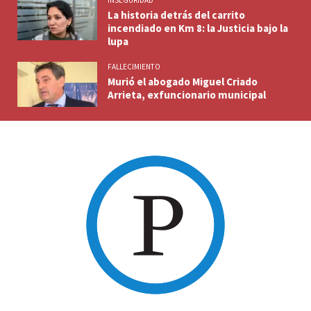
INSEGURIDAD
La historia detrás del carrito
incendiado en Km 8: la Justicia bajo la
lupa
FALLECIMIENTO
Murió el abogado Miguel Criado
Arrieta, exfuncionario municipal