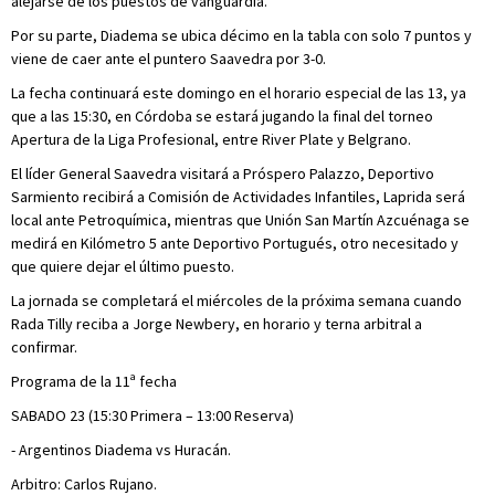
alejarse de los puestos de vanguardia.
Por su parte, Diadema se ubica décimo en la tabla con solo 7 puntos y
viene de caer ante el puntero Saavedra por 3-0.
La fecha continuará este domingo en el horario especial de las 13, ya
que a las 15:30, en Córdoba se estará jugando la final del torneo
Apertura de la Liga Profesional, entre River Plate y Belgrano.
El líder General Saavedra visitará a Próspero Palazzo, Deportivo
Sarmiento recibirá a Comisión de Actividades Infantiles, Laprida será
local ante Petroquímica, mientras que Unión San Martín Azcuénaga se
medirá en Kilómetro 5 ante Deportivo Portugués, otro necesitado y
que quiere dejar el último puesto.
La jornada se completará el miércoles de la próxima semana cuando
Rada Tilly reciba a Jorge Newbery, en horario y terna arbitral a
confirmar.
Programa de la 11ª fecha
SABADO 23 (15:30 Primera – 13:00 Reserva)
- Argentinos Diadema vs Huracán.
Arbitro: Carlos Rujano.