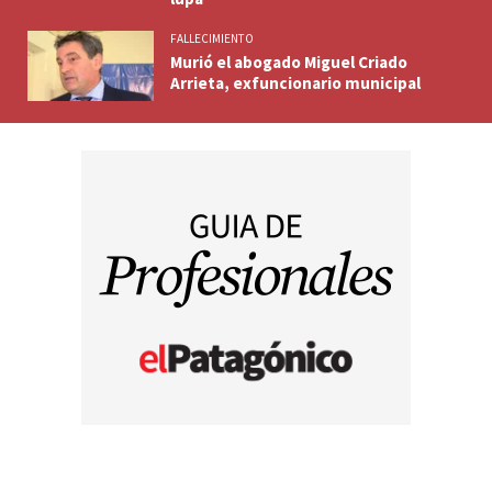
FALLECIMIENTO
Murió el abogado Miguel Criado
Arrieta, exfuncionario municipal