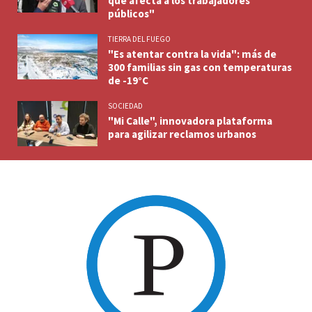
que afecta a los trabajadores
públicos"
TIERRA DEL FUEGO
"Es atentar contra la vida": más de
300 familias sin gas con temperaturas
de -19°C
SOCIEDAD
"Mi Calle", innovadora plataforma
para agilizar reclamos urbanos