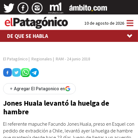
Tog
10 de agosto de 2026
nav
DE QUE SE HABLA
El Patagónico
|
Regionales
|
RAM
-
24 junio 2018
+
Agregar El Patagonico en
Jones Huala levantó la huelga de
hambre
El referente mapuche Facundo Jones Huala, preso en Esquel con
pedido de extradición a Chile, levantó ayer la huelga de hambre
que mantenía desde hace 23 días, luego de llegar a un acuerdo