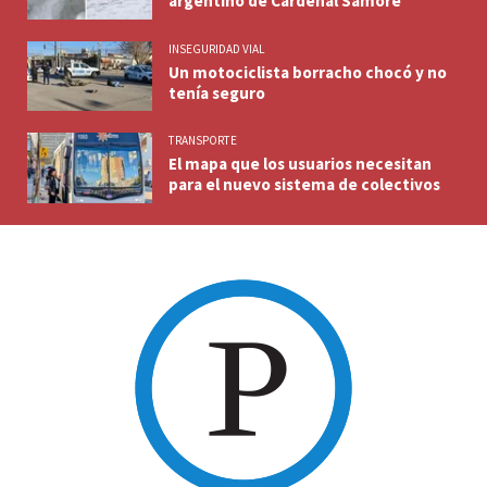
argentino de Cardenal Samoré
INSEGURIDAD VIAL
Un motociclista borracho chocó y no
tenía seguro
TRANSPORTE
El mapa que los usuarios necesitan
para el nuevo sistema de colectivos