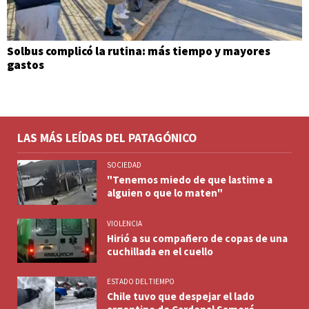
Solbus complicó la rutina: más tiempo y mayores
gastos
LAS MÁS LEÍDAS DEL PATAGÓNICO
SOCIEDAD
"Tenemos miedo de que lastime a
alguien o que lo maten"
VIOLENCIA
Hirió a su compañero de copas de una
cuchillada en el cuello
ESTADO DEL TIEMPO
Chile tuvo que despejar el lado