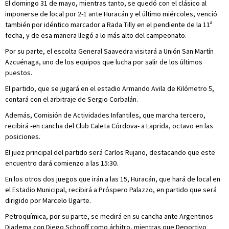
El domingo 31 de mayo, mientras tanto, se quedó con el clásico al
imponerse de local por 2-1 ante Huracán y el último miércoles, venció
también por idéntico marcador a Rada Tilly en el pendiente de la 11ª
fecha, y de esa manera llegó a lo más alto del campeonato.
Por su parte, el escolta General Saavedra visitará a Unión San Martín
Azcuénaga, uno de los equipos que lucha por salir de los últimos
puestos.
El partido, que se jugará en el estadio Armando Avila de Kilómetro 5,
contará con el arbitraje de Sergio Corbalán.
Además, Comisión de Actividades Infantiles, que marcha tercero,
recibirá -en cancha del Club Caleta Córdova- a Laprida, octavo en las
posiciones.
El juez principal del partido será Carlos Rujano, destacando que este
encuentro dará comienzo a las 15:30.
En los otros dos juegos que irán a las 15, Huracán, que hará de local en
el Estadio Municipal, recibirá a Próspero Palazzo, en partido que será
dirigido por Marcelo Ugarte.
Petroquímica, por su parte, se medirá en su cancha ante Argentinos
Diadema con Diego Schooff como árbitro, mientras que Deportivo