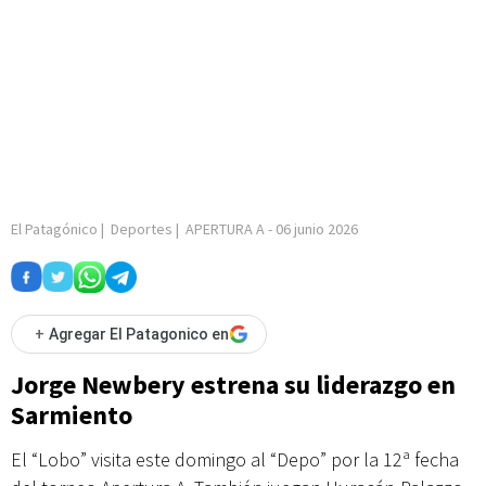
El Patagónico
|
Deportes
|
APERTURA A
-
06 junio 2026
+
Agregar El Patagonico en
Jorge Newbery estrena su liderazgo en
Sarmiento
El “Lobo” visita este domingo al “Depo” por la 12ª fecha