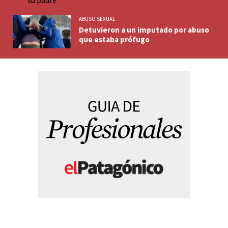
ABUSO SEXUAL
Detuvieron a un imputado por abuso
que estaba prófugo