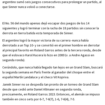
argentino sumó seis juegos consecutivos para prolongar un partido, al
que Sinner nunca volvió a conectarse.
El No. 56 del mundo apenas dejó escapar dos juegos de los 14
siguientes y logró terminar con la racha de 18 partidos sin conocer la
derrota en tierra batida esta temporada de Sinner.
El argentino logró la mayor victoria de su carrera -nunca había
derrotado a un Top 10- y se convirtió en el primer hombre en derrotar
al principal favorito en Roland Garros antes de la tercera ronda, desde
que el eslovaco Karol Kucera lo hizo en 2000 (v. a Andre Agassi en
segunda ronda).
Cerúndolo, que nunca había llegado tan lejos en un Grand Slam, buscará
la segunda semana en París frente al ganador del choque entre el
español Martín Landaluce y el checo Vit Kopriva.
Jannik Sinner no se despedía tan pronto de un torneo de Grand Slam
desde que cedió ante Daniel Altmaier en segunda ronda,
precisamente, en Roland Garros 2023. Entonces, el alemán se impuso
también en cinco sets por 6-7, 7-6(7), 1-6, 7-6(4), 7-5.