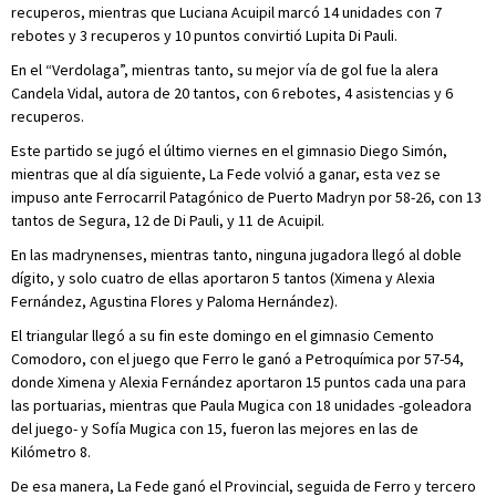
recuperos, mientras que Luciana Acuipil marcó 14 unidades con 7
rebotes y 3 recuperos y 10 puntos convirtió Lupita Di Pauli.
En el “Verdolaga”, mientras tanto, su mejor vía de gol fue la alera
Candela Vidal, autora de 20 tantos, con 6 rebotes, 4 asistencias y 6
recuperos.
Este partido se jugó el último viernes en el gimnasio Diego Simón,
mientras que al día siguiente, La Fede volvió a ganar, esta vez se
impuso ante Ferrocarril Patagónico de Puerto Madryn por 58-26, con 13
tantos de Segura, 12 de Di Pauli, y 11 de Acuipil.
En las madrynenses, mientras tanto, ninguna jugadora llegó al doble
dígito, y solo cuatro de ellas aportaron 5 tantos (Ximena y Alexia
Fernández, Agustina Flores y Paloma Hernández).
El triangular llegó a su fin este domingo en el gimnasio Cemento
Comodoro, con el juego que Ferro le ganó a Petroquímica por 57-54,
donde Ximena y Alexia Fernández aportaron 15 puntos cada una para
las portuarias, mientras que Paula Mugica con 18 unidades -goleadora
del juego- y Sofía Mugica con 15, fueron las mejores en las de
Kilómetro 8.
De esa manera, La Fede ganó el Provincial, seguida de Ferro y tercero