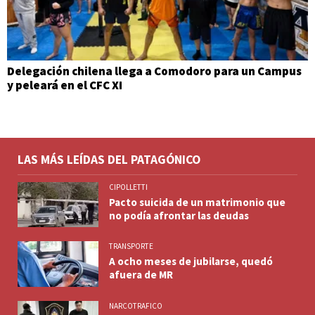
Delegación chilena llega a Comodoro para un Campus
y peleará en el CFC XI
LAS MÁS LEÍDAS DEL PATAGÓNICO
CIPOLLETTI
Pacto suicida de un matrimonio que
no podía afrontar las deudas
TRANSPORTE
A ocho meses de jubilarse, quedó
afuera de MR
NARCOTRAFICO