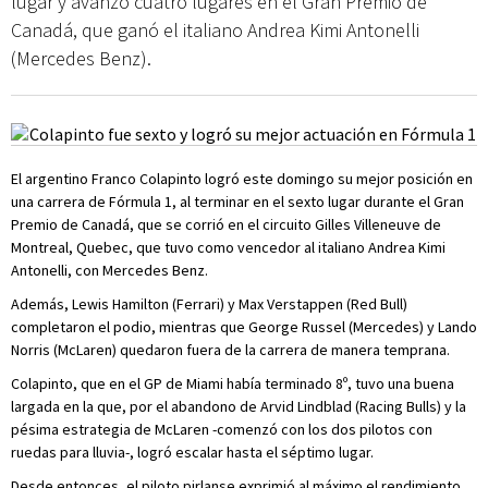
lugar y avanzó cuatro lugares en el Gran Premio de
Canadá, que ganó el italiano Andrea Kimi Antonelli
(Mercedes Benz).
El argentino Franco Colapinto logró este domingo su mejor posición en
una carrera de Fórmula 1, al terminar en el sexto lugar durante el Gran
Premio de Canadá, que se corrió en el circuito Gilles Villeneuve de
Montreal, Quebec, que tuvo como vencedor al italiano Andrea Kimi
Antonelli, con Mercedes Benz.
Además, Lewis Hamilton (Ferrari) y Max Verstappen (Red Bull)
completaron el podio, mientras que George Russel (Mercedes) y Lando
Norris (McLaren) quedaron fuera de la carrera de manera temprana.
Colapinto, que en el GP de Miami había terminado 8º, tuvo una buena
largada en la que, por el abandono de Arvid Lindblad (Racing Bulls) y la
pésima estrategia de McLaren -comenzó con los dos pilotos con
ruedas para lluvia-, logró escalar hasta el séptimo lugar.
Desde entonces, el piloto pirlanse exprimió al máximo el rendimiento