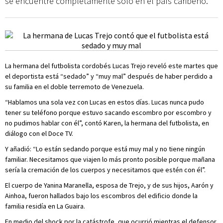
se encuentre completamente solo en el país caribeño.
La hermana del futbolista cordobés Lucas Trejo reveló este martes que
el deportista está “sedado” y “muy mal” después de haber perdido a
su familia en el doble terremoto de Venezuela.
“Hablamos una sola vez con Lucas en estos días. Lucas nunca pudo
tener su teléfono porque estuvo sacando escombro por escombro y
no pudimos hablar con él”, contó Karen, la hermana del futbolista, en
diálogo con el Doce TV.
Y añadió: “Lo están sedando porque está muy mal y no tiene ningún
familiar. Necesitamos que viajen lo más pronto posible porque mañana
sería la cremación de los cuerpos y necesitamos que estén con él”.
El cuerpo de Yanina Maranella, esposa de Trejo, y de sus hijos, Aarón y
Ainhoa, fueron hallados bajo los escombros del edificio donde la
familia residía en La Guaira.
En medio del shock por la catástrofe, que ocurrió mientras el defensor