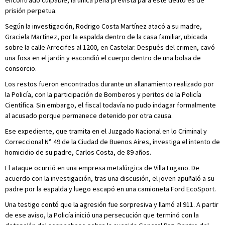
encontrado culpable, la única pena prevista para este delito es de
prisión perpetua.
Según la investigación, Rodrigo Costa Martínez atacó a su madre,
Graciela Martínez, por la espalda dentro de la casa familiar, ubicada
sobre la calle Arrecifes al 1200, en Castelar. Después del crimen, cavó
una fosa en el jardín y escondió el cuerpo dentro de una bolsa de
consorcio.
Los restos fueron encontrados durante un allanamiento realizado por
la Policía, con la participación de Bomberos y peritos de la Policía
Científica. Sin embargo, el fiscal todavía no pudo indagar formalmente
al acusado porque permanece detenido por otra causa.
Ese expediente, que tramita en el Juzgado Nacional en lo Criminal y
Correccional N° 49 de la Ciudad de Buenos Aires, investiga el intento de
homicidio de su padre, Carlos Costa, de 89 años.
El ataque ocurrió en una empresa metalúrgica de Villa Lugano. De
acuerdo con la investigación, tras una discusión, el joven apuñaló a su
padre por la espalda y luego escapó en una camioneta Ford EcoSport.
Una testigo contó que la agresión fue sorpresiva y llamó al 911. A partir
de ese aviso, la Policía inició una persecución que terminó con la