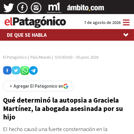
Tog
7 de agosto de 2026
nav
DE QUE SE HABLA
El Patagónico
|
País/Mundo
|
SOCIEDAD
-
30 junio 2026
+
Agregar El Patagonico en
Qué determinó la autopsia a Graciela
Martínez, la abogada asesinada por su
hijo
El hecho causó una fuerte consternación en la