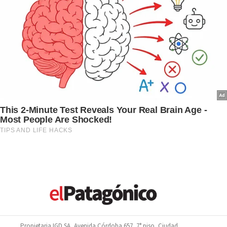
Propietaria IGD SA, Avenida Córdoba 657, 7° piso, Ciudad