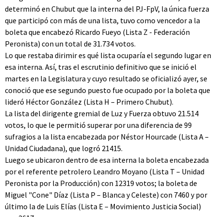
determinó en Chubut que la interna del PJ-FpV, la única fuerza
que participó con más de una lista, tuvo como vencedor a la
boleta que encabezó Ricardo Fueyo (Lista Z - Federación
Peronista) con un total de 31.734 votos.
Lo que restaba dirimir es qué lista ocuparía el segundo lugar en
esa interna. Así, tras el escrutinio definitivo que se inició el
martes en la Legislatura y cuyo resultado se oficializó ayer, se
conoció que ese segundo puesto fue ocupado por la boleta que
lideró Héctor González (Lista H – Primero Chubut).
La lista del dirigente gremial de Luz y Fuerza obtuvo 21.514
votos, lo que le permitió superar por una diferencia de 99
sufragios a la lista encabezada por Néstor Hourcade (Lista A –
Unidad Ciudadana), que logró 21415.
Luego se ubicaron dentro de esa interna la boleta encabezada
por el referente petrolero Leandro Moyano (Lista T – Unidad
Peronista por la Producción) con 12319 votos; la boleta de
Miguel "Cone" Díaz (Lista P – Blanca y Celeste) con 7460 y por
último la de Luis Elías (Lista E – Movimiento Justicia Social)