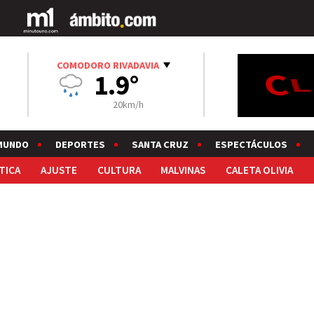
COMODORO RIVADAVIA
1.9°
20km/h
MUNDO
DEPORTES
SANTA CRUZ
ESPECTÁCULOS
TICA
AJUSTE
CULTURA
MALVINAS
CALETA OLIVIA