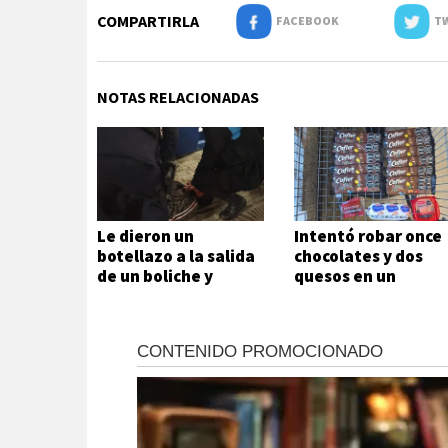
COMPARTIRLA
FACEBOOK
TW
NOTAS RELACIONADAS
Le dieron un
Intentó robar once
botellazo a la salida
chocolates y dos
de un boliche y
quesos en un
terminó
supermercado
hospitalizado