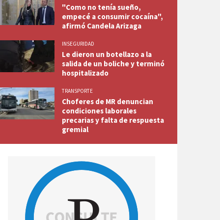
"Como no tenía sueño,
empecé a consumir cocaína",
afirmó Candela Arizaga
INSEGURIDAD
Le dieron un botellazo a la
salida de un boliche y terminó
hospitalizado
TRANSPORTE
Choferes de MR denuncian
condiciones laborales
precarias y falta de respuesta
gremial