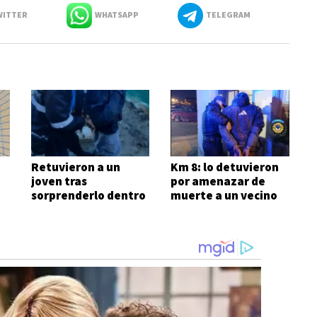
ITTER
WHATSAPP
TELEGRAM
Retuvieron a un
Km 8: lo detuvieron
joven tras
por amenazar de
sorprenderlo dentro
muerte a un vecino
de una vivienda