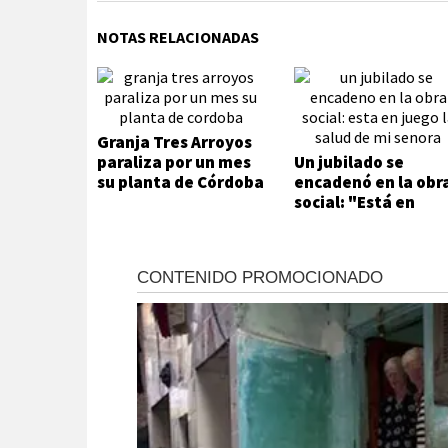
NOTAS RELACIONADAS
Granja Tres Arroyos
paraliza por un mes
Un jubilado se
su planta de Córdoba
encadenó en la obr
social: "Está en
juego la salud de m
señora"