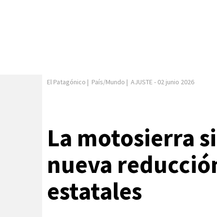
El Patagónico
|
País/Mundo
|
AJUSTE
-
02 junio 2026
La motosierra s
nueva reducció
estatales