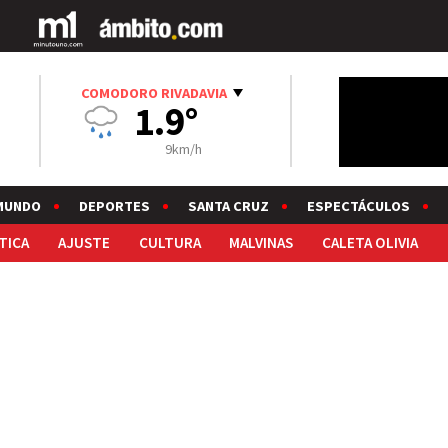
COMODORO RIVADAVIA
1.9°
9km/h
MUNDO
DEPORTES
SANTA CRUZ
ESPECTÁCULOS
TICA
AJUSTE
CULTURA
MALVINAS
CALETA OLIVIA