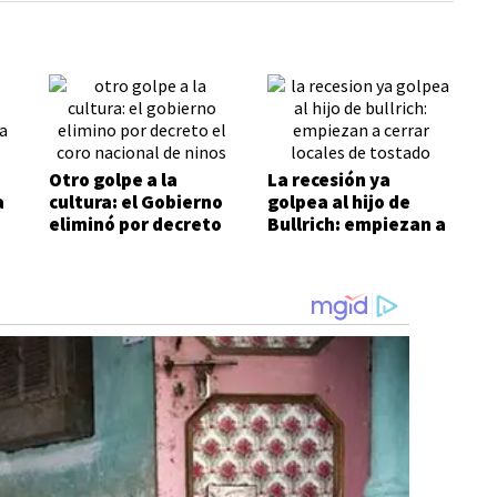
Otro golpe a la
La recesión ya
a
cultura: el Gobierno
golpea al hijo de
eliminó por decreto
Bullrich: empiezan a
i
el Coro Nacional de
cerrar locales de
Niños
Tostado