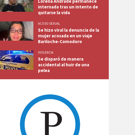
Lorena Andrade permanece
internada tras un intento de
quitarse la vida
ACOSO SEXUAL
Se hizo viral la denuncia de la
mujer acosada en un viaje
Bariloche-Comodoro
VIOLENCIA
Se disparó de manera
accidental al huir de una
pelea