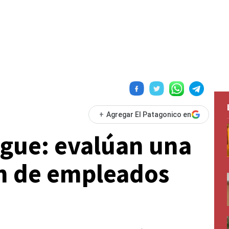
+
Agregar El Patagonico en
igue: evalúan una
n de empleados