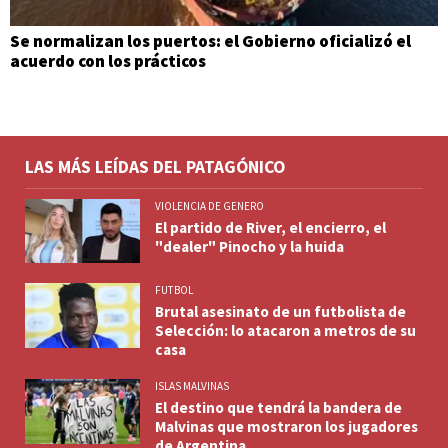
Se normalizan los puertos: el Gobierno oficializó el
acuerdo con los prácticos
LAS MÁS LEÍDAS DEL PATAGÓNICO
VIOLENCIA DE GENERO
El partido de River, el encierro, el
"dealer" Pinocho y la huida
FUTBOL
Brutal asesinato de un futbolista de
Selección: lo atacaron a metros de su
casa
ISLAS MALVINAS
El destino que tendrá la bandera de
Malvinas que mostraron los jugadores
de Argentina