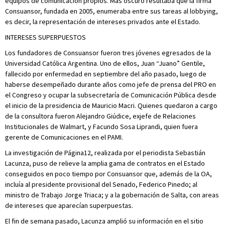
equipos de comunicación propios. Más oscuro resultaba que la firma
Consuansor, fundada en 2005, enumeraba entre sus tareas al lobbying,
es decir, la representación de intereses privados ante el Estado.
INTERESES SUPERPUESTOS
Los fundadores de Consuansor fueron tres jóvenes egresados de la
Universidad Católica Argentina. Uno de ellos, Juan “Juano” Gentile,
fallecido por enfermedad en septiembre del año pasado, luego de
haberse desempeñado durante años como jefe de prensa del PRO en
el Congreso y ocupar la subsecretaría de Comunicación Pública desde
el inicio de la presidencia de Mauricio Macri. Quienes quedaron a cargo
de la consultora fueron Alejandro Giúdice, exjefe de Relaciones
Institucionales de Walmart, y Facundo Sosa Liprandi, quien fuera
gerente de Comunicaciones en el PAMI.
La investigación de Página12, realizada por el periodista Sebastián
Lacunza, puso de relieve la amplia gama de contratos en el Estado
conseguidos en poco tiempo por Consuansor que, además de la OA,
incluía al presidente provisional del Senado, Federico Pinedo; al
ministro de Trabajo Jorge Triaca; y a la gobernación de Salta, con areas
de intereses que aparecían superpuestas.
El fin de semana pasado, Lacunza amplió su información en el sitio