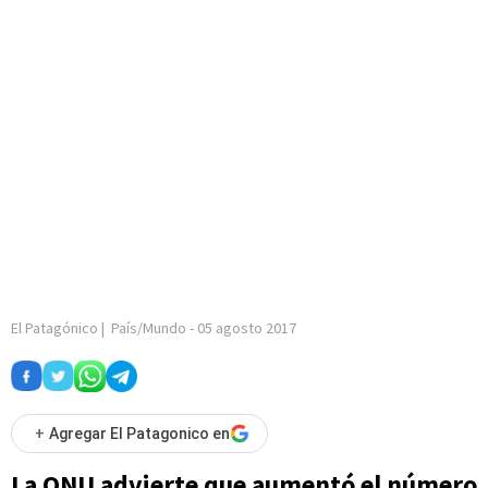
El Patagónico
|
País/Mundo
-
05 agosto 2017
+
Agregar El Patagonico en
La ONU advierte que aumentó el número