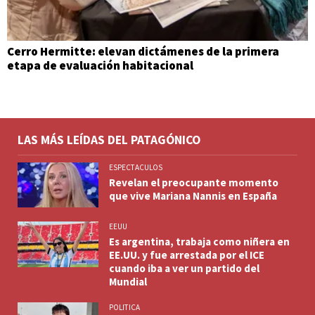
Cerro Hermitte: elevan dictámenes de la primera
etapa de evaluación habitacional
LAS MÁS LEÍDAS DEL PATAGÓNICO
ESPECTACULOS
Revelan el preocupante momento
que vive Mariana Nannis en España
EEUU
Es argentina, trabaja como niñera en
EE.UU. y fue arrestada por el ICE
cuando iba a ver un partido del
Mundial
POLITICA