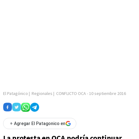
El Patagónico
|
Regionales
|
CONFLICTO OCA
-
10 septiembre 2016
+
Agregar El Patagonico en
La protesta en OCA podría continuar