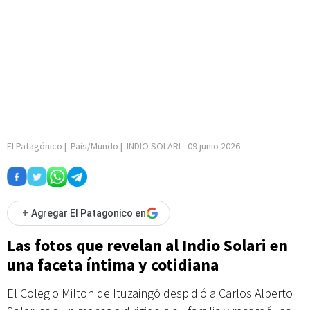
El Patagónico
|
País/Mundo
|
INDIO SOLARI
-
09 junio 2026
+
Agregar El Patagonico en
Las fotos que revelan al Indio Solari en
una faceta íntima y cotidiana
El Colegio Milton de Ituzaingó despidió a Carlos Alberto