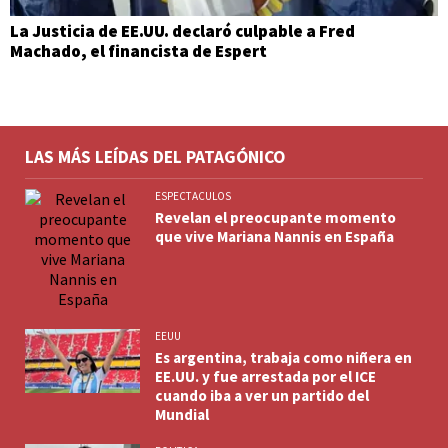
La Justicia de EE.UU. declaró culpable a Fred
Machado, el financista de Espert
LAS MÁS LEÍDAS DEL PATAGÓNICO
ESPECTACULOS
Revelan el preocupante momento
que vive Mariana Nannis en España
EEUU
Es argentina, trabaja como niñera en
EE.UU. y fue arrestada por el ICE
cuando iba a ver un partido del
Mundial