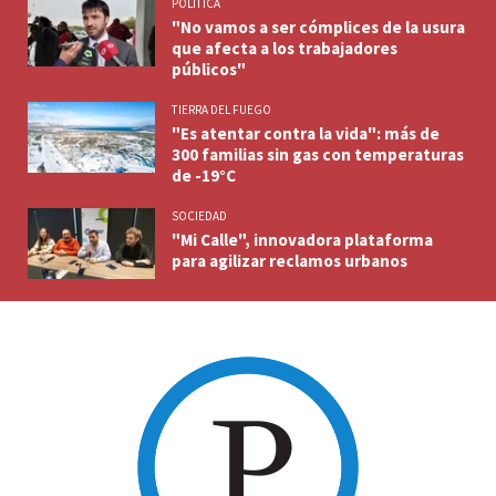
POLITICA
"No vamos a ser cómplices de la usura
que afecta a los trabajadores
públicos"
TIERRA DEL FUEGO
"Es atentar contra la vida": más de
300 familias sin gas con temperaturas
de -19°C
SOCIEDAD
"Mi Calle", innovadora plataforma
para agilizar reclamos urbanos