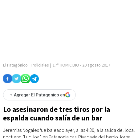
El Patagónico
|
Policiales
|
17° HOMICIDIO
-
20 agosto 2017
+
Agregar El Patagonico en
Lo asesinaron de tres tiros por la
espalda cuando salía de un bar
Jeremías Nogales fue baleado ayer, a las 4:30, a la salida del local
nocturno "Luc Joa", en Patagonia casi Rivadavia del barrio Jorge