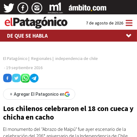
Tog
7 de agosto de 2026
nav
DE QUE SE HABLA
El Patagónico
|
Regionales
|
independencia de chile
-
19 septiembre 2016
+
Agregar El Patagonico en
Los chilenos celebraron el 18 con cueca y
chicha en cacho
El monumento del "Abrazo de Maipú" fue ayer escenario de la
celebración del 206° aniversario de la Independencia de Chile