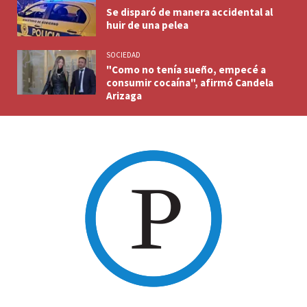
Se disparó de manera accidental al
huir de una pelea
SOCIEDAD
"Como no tenía sueño, empecé a
consumir cocaína", afirmó Candela
Arizaga