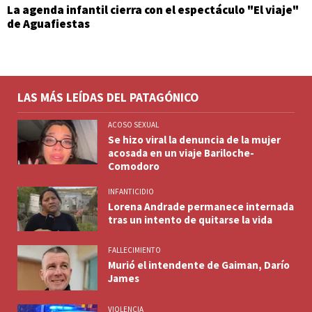
La agenda infantil cierra con el espectáculo "El viaje"
de Aguafiestas
LAS MÁS LEÍDAS DEL PATAGÓNICO
ACOSO SEXUAL
Se hizo viral la denuncia de la mujer
acosada en un viaje Bariloche-
Comodoro
INFANTICIDIO
Lorena Andrade permanece internada
tras un intento de quitarse la vida
FALLECIMIENTO
Murió el intendente de Gaiman, Darío
James
VIOLENCIA