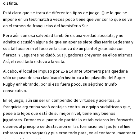
distinta.
Está claro que se trata de diferentes tipos de juego. Que lo que se
impone en un test match a veces poco tiene que ver con lo que se ve
en el torneo de franquicias del hemisferio Sur.
Pero aún con esa salvedad también es una verdad absoluta, y no
admite discusión alguna de que en apenas siete días Mario Ledesma y
su staff pusieran el foco en la cabeza de un plantel golpeado con
fiereza. Y Jaguares no dudó. Sus jugadores creyeron en ellos mismos.
Así, el resultado estuvo a la vista.
Al cabo, el local se impuso por 25 a 14 ante Stormers para quedar a
sólo un paso de una clasificación histórica a los playoffs del Super
Rugby enhebrando, por si eso fuera poco, su séptimo triunfo
consecutivo.
En el juego, aún sin ser un compendio de virtudes y aciertos, la
franquicia argentina sacó ventajas contra un equipo sudafricano que,
pese a lo lejos que está de su mejor nivel, tiene muy buenos
jugadores. Entonces el punto de partida lo establecieron los forwards,
quienes al principio se destacaron en las formaciones fijas (en el line
robaron cuatro saques) y pusieron todo para, en el contacto, mantener