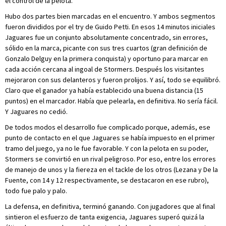
el control de la pelota.
Hubo dos partes bien marcadas en el encuentro. Y ambos segmentos
fueron divididos por el try de Guido Petti. En esos 14 minutos iniciales
Jaguares fue un conjunto absolutamente concentrado, sin errores,
sólido en la marca, picante con sus tres cuartos (gran definición de
Gonzalo Delguy en la primera conquista) y oportuno para marcar en
cada acción cercana al ingoal de Stormers. Después los visitantes
mejoraron con sus delanteros y fueron prolijos. Y así, todo se equilibró.
Claro que el ganador ya había establecido una buena distancia (15
puntos) en el marcador. Había que pelearla, en definitiva. No sería fácil.
Y Jaguares no cedió.
De todos modos el desarrollo fue complicado porque, además, ese
punto de contacto en el que Jaguares se había impuesto en el primer
tramo del juego, ya no le fue favorable. Y con la pelota en su poder,
Stormers se convirtió en un rival peligroso. Por eso, entre los errores
de manejo de unos y la fiereza en el tackle de los otros (Lezana y De la
Fuente, con 14 y 12 respectivamente, se destacaron en ese rubro),
todo fue palo y palo.
La defensa, en definitiva, terminó ganando. Con jugadores que al final
sintieron el esfuerzo de tanta exigencia, Jaguares superó quizá la