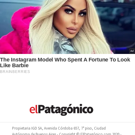
Propietaria IGD SA, Avenida Córdoba 657, 7° piso, Ciudad
Autónoma de Buenos Aires - Copyright © ElPatagónico.com 2020 -