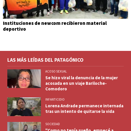
Instituciones de newcom recibieron material
deportivo
LAS MÁS LEÍDAS DEL PATAGÓNICO
ACOSO SEXUAL
Se hizo viral la denuncia de la mujer
acosada en un viaje Bariloche-
Comodoro
INFANTICIDIO
Lorena Andrade permanece internada
tras un intento de quitarse la vida
SOCIEDAD
"Como no tenía sueño, empecé a