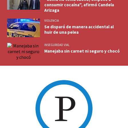
consumir cocaína", afirmó Candela
Arizaga
VIOLENCIA
Se disparó de manera accidental al
huir de una pelea
INSEGURIDAD VIAL
Manejaba sin carnet ni seguro y chocó