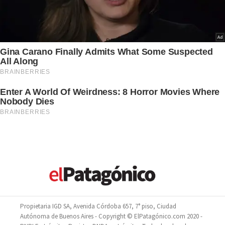
Propietaria IGD SA, Avenida Córdoba 657, 7° piso, Ciudad
Autónoma de Buenos Aires - Copyright © ElPatagónico.com 2020 -