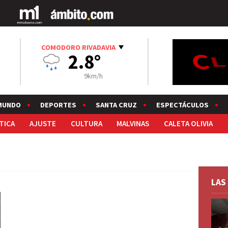
COMODORO RIVADAVIA
2.8°
9km/h
MUNDO
DEPORTES
SANTA CRUZ
ESPECTÁCULOS
TICA
AJUSTE
CULTURA
MALVINAS
CALETA OLIVIA
LAS