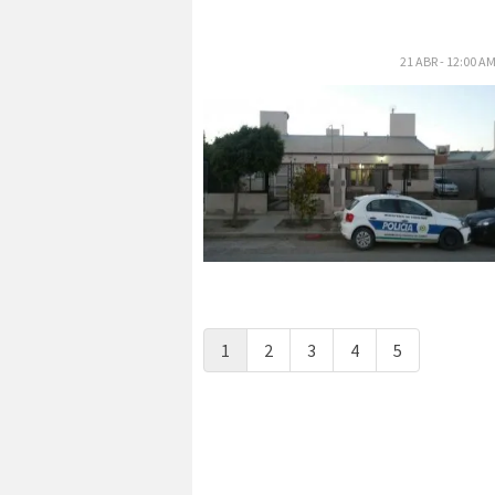
21 ABR - 12:00 A
1
2
3
4
5