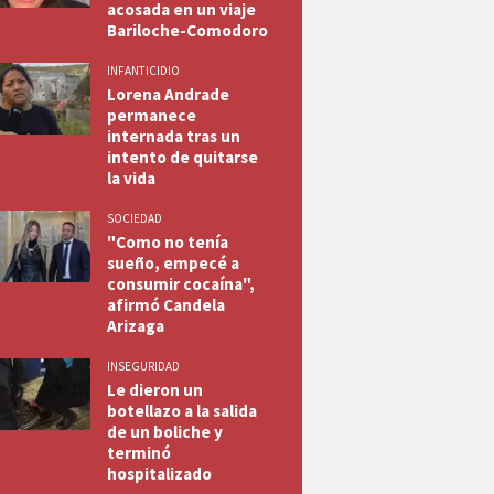
acosada en un viaje
Bariloche-Comodoro
INFANTICIDIO
Lorena Andrade
permanece
internada tras un
intento de quitarse
la vida
SOCIEDAD
"Como no tenía
sueño, empecé a
consumir cocaína",
afirmó Candela
Arizaga
INSEGURIDAD
Le dieron un
botellazo a la salida
de un boliche y
terminó
hospitalizado