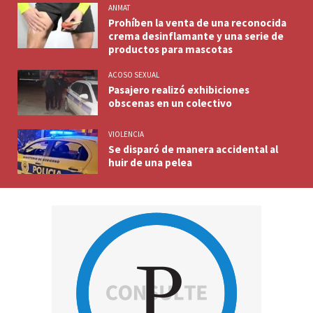
ANMAT
Prohíben la venta de una reconocida
crema desinflamante y una serie de
productos para mascotas
ACOSO SEXUAL
Pasajero realizó exhibiciones
obscenas en un colectivo
VIOLENCIA
Se disparó de manera accidental al
huir de una pelea