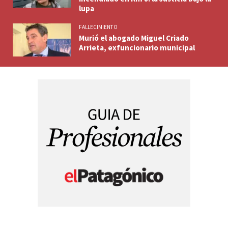
lupa
FALLECIMIENTO
Murió el abogado Miguel Criado
Arrieta, exfuncionario municipal