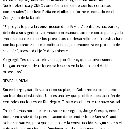
Nucleoeléctrica y CNNC continúan avanzando con los contratos
comerciales”, sostuvo Peña en el último informe efectuado en el
Congreso de la Nación.
“El proyecto para la construcción de la IV y la V centrales nucleares,
debido a su significativo impacto presupuestario de corto plazo y a la
importancia de alinear los proyectos de desarrollo de infraestructura
con los parámetros de la política fiscal, se encuentra en proceso de
revisión”, aseveró el jefe de gabinete.
Y agregó: “es de vital relevancia, por último, que las inversiones
tengan un marco de referencia basado en la factibilidad de los
proyectos”.
REVES JUDICIAL
Sin embargo, para llevar a cabo su plan, el Gobierno nacional debe
sortear dos obstáculos. Uno es una ley que prohíbe la instalación de
centrales nucleares en Río Negro. El otro es el fuerte rechazo social.
En las últimas horas, el procurador rionegrino, Jorge Crespo, emitió
dictamen a raíz de la presentación del intendente de Sierra Grande,
Nelson Iribarren, para que se habilite la construcción. Según reveló el
sitio web Va Con Firma, el funcionario judicial sostuvo que la ley