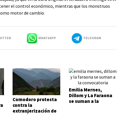
ener el control económico, mientras que los monstruos
 como motor de cambio.
ITTER
WHATSAPP
TELEGRAM
Emilia Mernes,
Dillom y La Faraona
Comodoro protesta
se suman a la
ra
contra la
convocatoria
extranjerización de
tierras