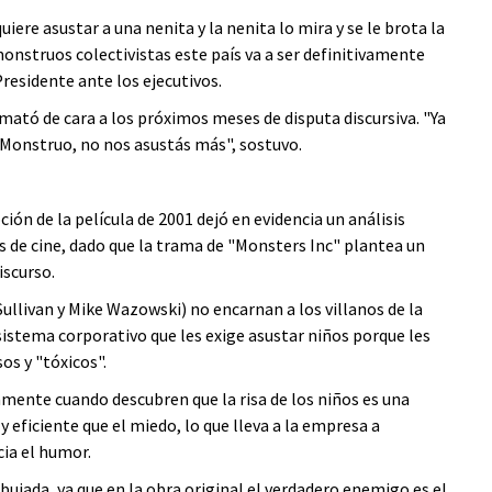
uiere asustar a una nenita y la nenita lo mira y se le brota la
s monstruos colectivistas este país va a ser definitivamente
residente ante los ejecutivos.
ató de cara a los próximos meses de disputa discursiva. "Ya
Monstruo, no nos asustás más", sostuvo.
ión de la película de 2001 dejó en evidencia un análisis
cos de cine, dado que la trama de "Monsters Inc" plantea un
iscurso.
ullivan y Mike Wazowski) no encarnan a los villanos de la
sistema corporativo que les exige asustar niños porque les
os y "tóxicos".
amente cuando descubren que la risa de los niños es una
eficiente que el miedo, lo que lleva a la empresa a
ia el humor.
ujada, ya que en la obra original el verdadero enemigo es el