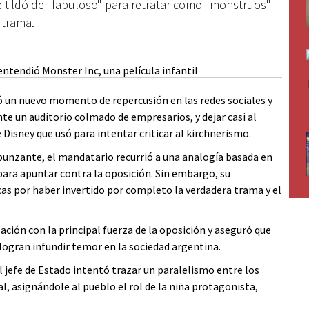
e tildó de "fabuloso" para retratar como "monstruos"
 trama.
zó un nuevo momento de repercusión en las redes sociales y
ante un auditorio colmado de empresarios, y dejar casi al
 Disney que usó para intentar criticar al kirchnerismo.
 punzante, el mandatario recurrió a una analogía basada en
 para apuntar contra la oposición. Sin embargo, su
icas por haber invertido por completo la verdadera trama y el
zación con la principal fuerza de la oposición y aseguró que
 logran infundir temor en la sociedad argentina.
el jefe de Estado intentó trazar un paralelismo entre los
nal, asignándole al pueblo el rol de la niña protagonista,