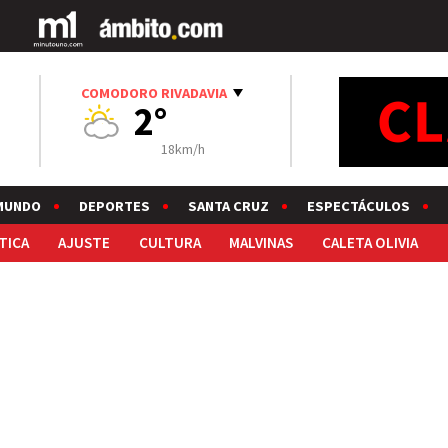
COMODORO RIVADAVIA
2°
18km/h
MUNDO
DEPORTES
SANTA CRUZ
ESPECTÁCULOS
TICA
AJUSTE
CULTURA
MALVINAS
CALETA OLIVIA