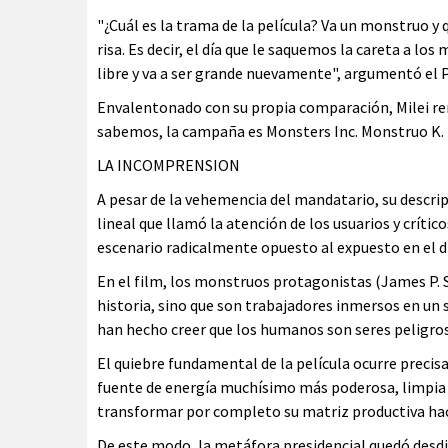
"¿Cuál es la trama de la película? Va un monstruo y q
risa. Es decir, el día que le saquemos la careta a lo
libre y va a ser grande nuevamente", argumentó el P
Envalentonado con su propia comparación, Milei rem
sabemos, la campaña es Monsters Inc. Monstruo K. 
LA INCOMPRENSION
A pesar de la vehemencia del mandatario, su descripc
lineal que llamó la atención de los usuarios y críti
escenario radicalmente opuesto al expuesto en el d
En el film, los monstruos protagonistas (James P. S
historia, sino que son trabajadores inmersos en un 
han hecho creer que los humanos son seres peligros
El quiebre fundamental de la película ocurre precis
fuente de energía muchísimo más poderosa, limpia y 
transformar por completo su matriz productiva hac
De este modo, la metáfora presidencial quedó desdib