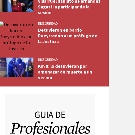
Villarruel habilitó a Fernández
Sagasti a participar de la
sesión
INSEGURIDAD
Detuvieron en barrio
Pueyrredón a un prófugo de
la Justicia
INSEGURIDAD
Km 8: lo detuvieron por
amenazar de muerte a un
vecino