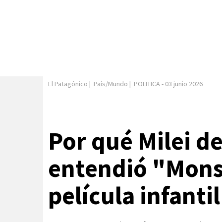
El Patagónico
|
País/Mundo
|
POLITICA
-
03 junio 2026
Por qué Milei d
entendió "Monst
película infantil