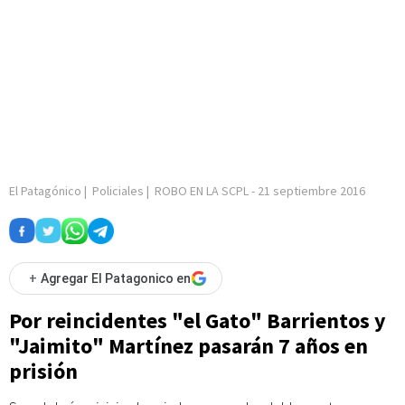
El Patagónico
|
Policiales
|
ROBO EN LA SCPL
-
21 septiembre 2016
+
Agregar El Patagonico en
Por reincidentes "el Gato" Barrientos y
"Jaimito" Martínez pasarán 7 años en
prisión