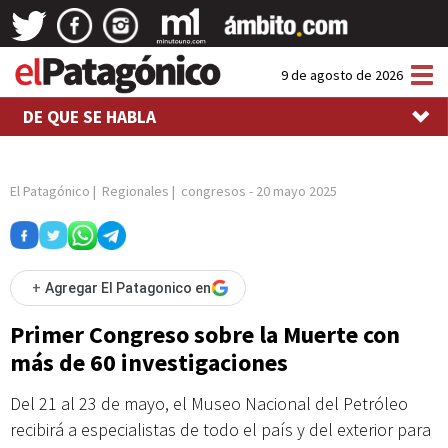
Tog
9 de agosto de 2026
nav
DE QUE SE HABLA
El Patagónico
|
Regionales
|
congresos
-
20 mayo 2025
+
Agregar El Patagonico en
Primer Congreso sobre la Muerte con
más de 60 investigaciones
Del 21 al 23 de mayo, el Museo Nacional del Petróleo
recibirá a especialistas de todo el país y del exterior para