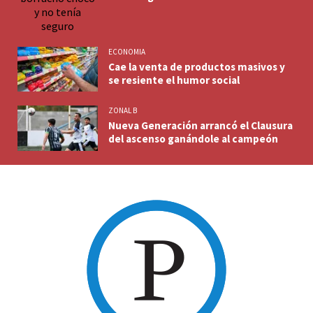
ECONOMIA
Cae la venta de productos masivos y
se resiente el humor social
ZONAL B
Nueva Generación arrancó el Clausura
del ascenso ganándole al campeón