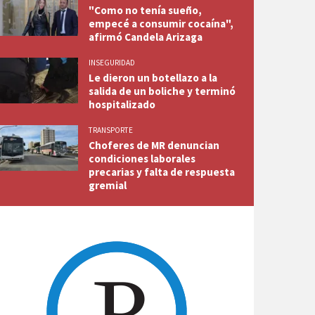
"Como no tenía sueño,
empecé a consumir cocaína",
afirmó Candela Arizaga
INSEGURIDAD
Le dieron un botellazo a la
salida de un boliche y terminó
hospitalizado
TRANSPORTE
Choferes de MR denuncian
condiciones laborales
precarias y falta de respuesta
gremial