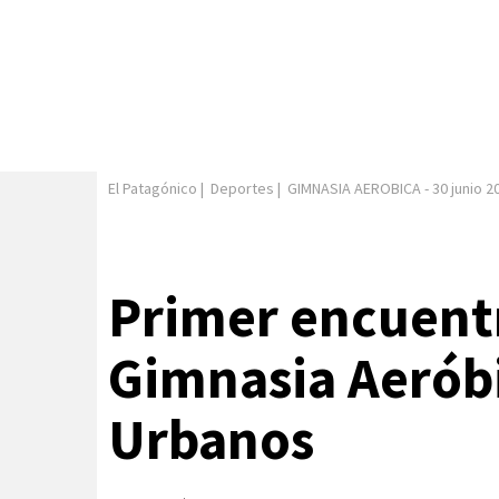
El Patagónico
|
Deportes
|
GIMNASIA AEROBICA
-
30 junio 2
Primer encuentr
Gimnasia Aerób
Urbanos