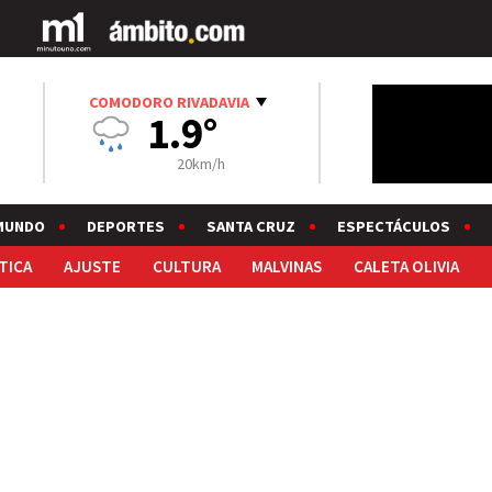
COMODORO RIVADAVIA
1.9°
20km/h
MUNDO
DEPORTES
SANTA CRUZ
ESPECTÁCULOS
TICA
AJUSTE
CULTURA
MALVINAS
CALETA OLIVIA