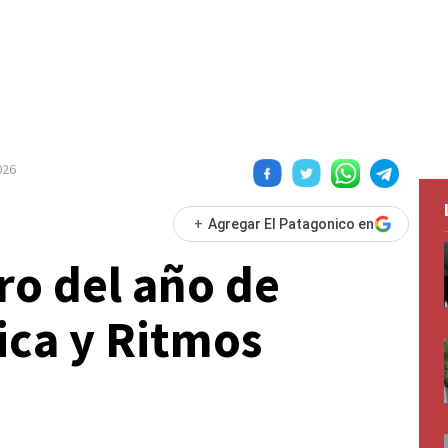
026
+
Agregar El Patagonico en
o del año de
ica y Ritmos