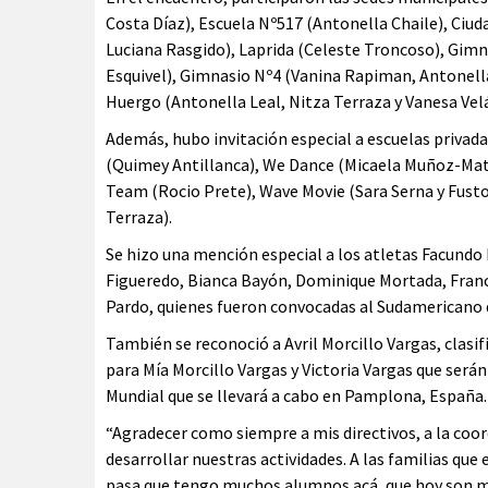
Costa Díaz), Escuela Nº517 (Antonella Chaile), Ciud
Luciana Rasgido), Laprida (Celeste Troncoso), Gim
Esquivel), Gimnasio Nº4 (Vanina Rapiman, Antonella 
Huergo (Antonella Leal, Nitza Terraza y Vanesa Vel
Además, hubo invitación especial a escuelas privada
(Quimey Antillanca), We Dance (Micaela Muñoz-Matía
Team (Rocio Prete), Wave Movie (Sara Serna y Fusto
Terraza).
Se hizo una mención especial a los atletas Facundo
Figueredo, Bianca Bayón, Dominique Mortada, France
Pardo, quienes fueron convocadas al Sudamericano 
También se reconoció a Avril Morcillo Vargas, clasi
para Mía Morcillo Vargas y Victoria Vargas que ser
Mundial que se llevará a cabo en Pamplona, España.
“Agradecer como siempre a mis directivos, a la co
desarrollar nuestras actividades. A las familias que
pasa que tengo muchos alumnos acá, que hoy son mi