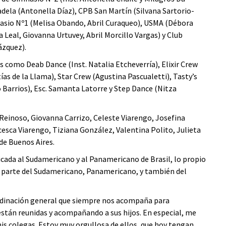
adela (Antonella Díaz), CPB San Martín (Silvana Sartorio-
nasio Nº1 (Melisa Obando, Abril Curaqueo), USMA (Débora
Leal, Giovanna Urtuvey, Abril Morcillo Vargas) y Club
ázquez).
s como Deab Dance (Inst. Natalia Etcheverría), Elixir Crew
s de la Llama), Star Crew (Agustina Pascualetti), Tasty’s
 Barrios), Esc. Samanta Latorre y Step Dance (Nitza
 Reinoso, Giovanna Carrizo, Celeste Viarengo, Josefina
sca Viarengo, Tiziana González, Valentina Polito, Julieta
de Buenos Aires.
ficada al Sudamericano y al Panamericano de Brasil, lo propio
án parte del Sudamericano, Panamericano, y también del
ordinación general que siempre nos acompaña para
 están reunidas y acompañando a sus hijos. En especial, me
s colegas. Estoy muy orgullosa de ellos, que hoy tengan