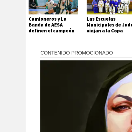
Camioneros y La
Las Escuelas
Banda de AESA
Municipales de Jud
definen el campeón
viajan a la Copa
del futsal local
Hikari en Viedma