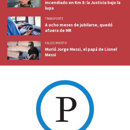
incendiado en Km 8: la Justicia bajo la
lupa
TRANSPORTE
A ocho meses de jubilarse, quedó
afuera de MR
FALLECIMIENTO
Murió Jorge Messi, el papá de Lionel
Messi