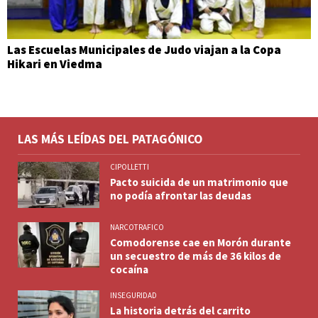
Las Escuelas Municipales de Judo viajan a la Copa
Hikari en Viedma
LAS MÁS LEÍDAS DEL PATAGÓNICO
CIPOLLETTI
Pacto suicida de un matrimonio que
no podía afrontar las deudas
NARCOTRAFICO
Comodorense cae en Morón durante
un secuestro de más de 36 kilos de
cocaína
INSEGURIDAD
La historia detrás del carrito