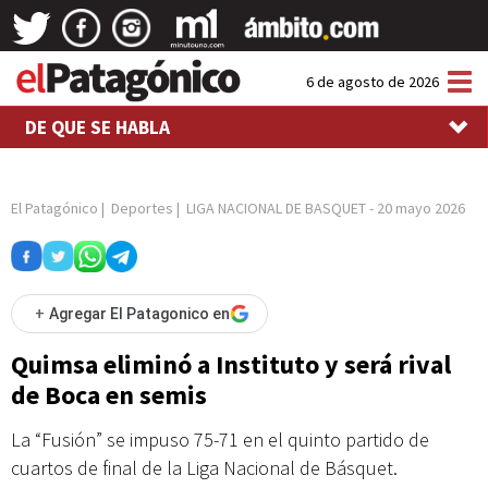
Tog
6 de agosto de 2026
nav
DE QUE SE HABLA
El Patagónico
|
Deportes
|
LIGA NACIONAL DE BASQUET
-
20 mayo 2026
+
Agregar El Patagonico en
Quimsa eliminó a Instituto y será rival
de Boca en semis
La “Fusión” se impuso 75-71 en el quinto partido de
cuartos de final de la Liga Nacional de Básquet.