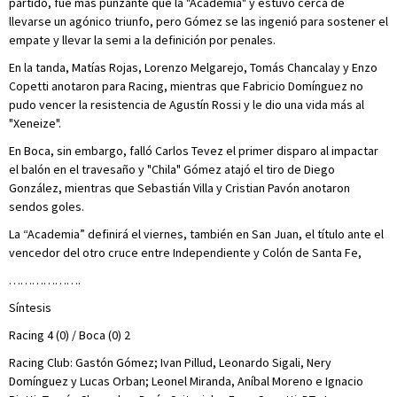
partido, fue más punzante que la "Academia" y estuvo cerca de
llevarse un agónico triunfo, pero Gómez se las ingenió para sostener el
empate y llevar la semi a la definición por penales.
En la tanda, Matías Rojas, Lorenzo Melgarejo, Tomás Chancalay y Enzo
Copetti anotaron para Racing, mientras que Fabricio Domínguez no
pudo vencer la resistencia de Agustín Rossi y le dio una vida más al
"Xeneize".
En Boca, sin embargo, falló Carlos Tevez el primer disparo al impactar
el balón en el travesaño y "Chila" Gómez atajó el tiro de Diego
González, mientras que Sebastián Villa y Cristian Pavón anotaron
sendos goles.
La “Academia” definirá el viernes, también en San Juan, el título ante el
vencedor del otro cruce entre Independiente y Colón de Santa Fe,
……………….
Síntesis
Racing 4 (0) / Boca (0) 2
Racing Club: Gastón Gómez; Ivan Pillud, Leonardo Sigali, Nery
Domínguez y Lucas Orban; Leonel Miranda, Aníbal Moreno e Ignacio