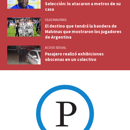
Selección: lo atacaron a metros de su
casa
ISLAS MALVINAS
El destino que tendrá la bandera de
Malvinas que mostraron los jugadores
de Argentina
ACOSO SEXUAL
Pasajero realizó exhibiciones
obscenas en un colectivo