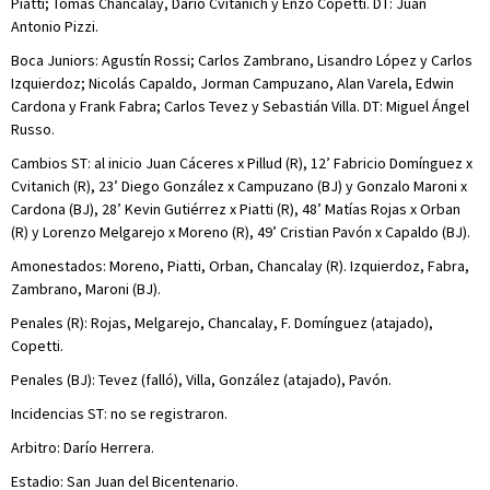
Piatti; Tomás Chancalay, Darío Cvitanich y Enzo Copetti. DT: Juan
Antonio Pizzi.
Boca Juniors: Agustín Rossi; Carlos Zambrano, Lisandro López y Carlos
Izquierdoz; Nicolás Capaldo, Jorman Campuzano, Alan Varela, Edwin
Cardona y Frank Fabra; Carlos Tevez y Sebastián Villa. DT: Miguel Ángel
Russo.
Cambios ST: al inicio Juan Cáceres x Pillud (R), 12’ Fabricio Domínguez x
Cvitanich (R), 23’ Diego González x Campuzano (BJ) y Gonzalo Maroni x
Cardona (BJ), 28’ Kevin Gutiérrez x Piatti (R), 48’ Matías Rojas x Orban
(R) y Lorenzo Melgarejo x Moreno (R), 49’ Cristian Pavón x Capaldo (BJ).
Amonestados: Moreno, Piatti, Orban, Chancalay (R). Izquierdoz, Fabra,
Zambrano, Maroni (BJ).
Penales (R): Rojas, Melgarejo, Chancalay, F. Domínguez (atajado),
Copetti.
Penales (BJ): Tevez (falló), Villa, González (atajado), Pavón.
Incidencias ST: no se registraron.
Arbitro: Darío Herrera.
Estadio: San Juan del Bicentenario.