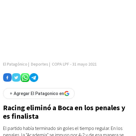
El Patagónico
|
Deportes
|
COPA LPF
-
31 mayo 2021
+
Agregar El Patagonico en
Racing eliminó a Boca en los penales y
es finalista
El partido había terminado sin goles el tiempo regular. En los
penales, la "Academia" se impuso por 4-2 y de esa manera se