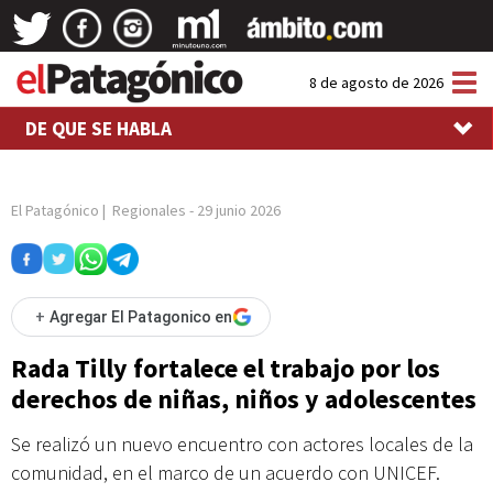
Tog
8 de agosto de 2026
nav
DE QUE SE HABLA
El Patagónico
|
Regionales
-
29 junio 2026
+
Agregar El Patagonico en
Rada Tilly fortalece el trabajo por los
derechos de niñas, niños y adolescentes
Se realizó un nuevo encuentro con actores locales de la
comunidad, en el marco de un acuerdo con UNICEF.