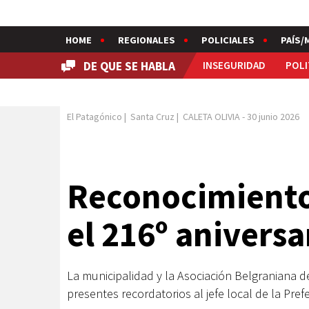
HOME
REGIONALES
POLICIALES
PAÍS/
DE QUE SE HABLA
INSEGURIDAD
POLI
El Patagónico
|
Santa Cruz
|
CALETA OLIVIA
-
30 junio 2026
Reconocimiento
el 216º aniversa
La municipalidad y la Asociación Belgraniana d
presentes recordatorios al jefe local de la Pre