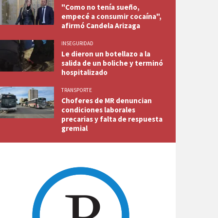
"Como no tenía sueño,
empecé a consumir cocaína",
afirmó Candela Arizaga
INSEGURIDAD
Le dieron un botellazo a la
salida de un boliche y terminó
hospitalizado
TRANSPORTE
Choferes de MR denuncian
condiciones laborales
precarias y falta de respuesta
gremial