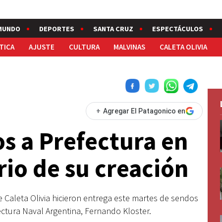
MUNDO
DEPORTES
SANTA CRUZ
ESPECTÁCULOS
TICA
AJUSTE
CULTURA
MALVINAS
CALETA OLIVIA
+
Agregar El Patagonico en
s a Prefectura en
rio de su creación
e Caleta Olivia hicieron entrega este martes de sendos
fectura Naval Argentina, Fernando Kloster.