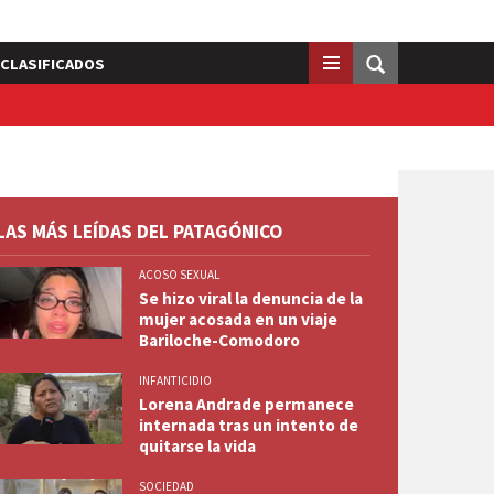
CLASIFICADOS
LAS MÁS LEÍDAS DEL PATAGÓNICO
ACOSO SEXUAL
Se hizo viral la denuncia de la
mujer acosada en un viaje
Bariloche-Comodoro
INFANTICIDIO
Lorena Andrade permanece
internada tras un intento de
quitarse la vida
SOCIEDAD