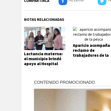
COMPARTIRLA
FACEBOOK
TW
NOTAS RELACIONADAS
Aparicio acompaña
reclamo de
Lactancia materna:
trabajadores de la
el municipio brindó
pesca
apoyo al Hospital
Modular