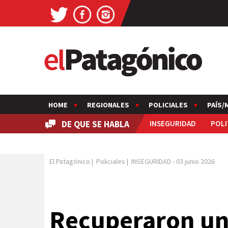
HOME
REGIONALES
POLICIALES
PAÍS/
DE QUE SE HABLA
INSEGURIDAD
POLI
El Patagónico
|
Policiales
|
INSEGURIDAD
-
03 junio 2026
Recuperaron un 