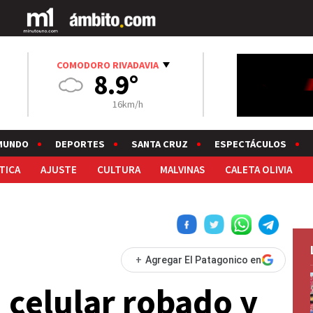
COMODORO RIVADAVIA
8.9°
16km/h
MUNDO
DEPORTES
SANTA CRUZ
ESPECTÁCULOS
TICA
AJUSTE
CULTURA
MALVINAS
CALETA OLIVIA
+
Agregar El Patagonico en
celular robado y