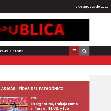
6 de agosto de 2026
CLASIFICADOS
LAS MÁS LEÍDAS DEL PATAGÓNICO
EEUU
Es argentina, trabaja como
niñera en EE.UU. y fue