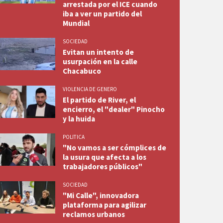
arrestada por el ICE cuando
iba a ver un partido del
Mundial
SOCIEDAD
Evitan un intento de
usurpación en la calle
Chacabuco
VIOLENCIA DE GENERO
El partido de River, el
encierro, el "dealer" Pinocho
y la huida
POLITICA
"No vamos a ser cómplices de
la usura que afecta a los
trabajadores públicos"
SOCIEDAD
"Mi Calle", innovadora
plataforma para agilizar
reclamos urbanos