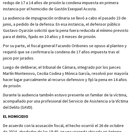
redujo de 17 a 14 años de prisión la condena impuesta en primera
instancia por el homicidio de Gastón Exequiel Acosta.
La audiencia de impugnación ordinaria se llevó a cabo el pasado 23 de
junio, a pedido de la defensa. En esa instancia, el defensor público
Gustavo Oyarzún solicitó que la pena fuera reducida al mínimo previsto
para el delito, fijado en 10 años y 8 meses de prisión.
Por su parte, el fiscal general Facundo Oribones se opuso al planteo y
requirió que se confirmara la condena de 17 años impuesta tras el
juicio por jurados.
Luego de deliberar, el tribunal de Cámara, integrado por los jueces
Martín Montenovo, Cecilia Codina y Mónica García, resolvió por mayoría
hacer lugar parcialmente al recurso defensivo y fijó la pena en 14 años
de prisión.
Durante la audiencia también estuvo presente un familiar de la víctima,
acompañado por una profesional del Servicio de Asistencia a la Víctima
del Delito (SAVD).
EL HOMICIDIO
De acuerdo con la acusación fiscal, el hecho ocurrió el 26 de octubre
de 2024, alrededor de las 18:40, en una vivienda ubicada en Antonio