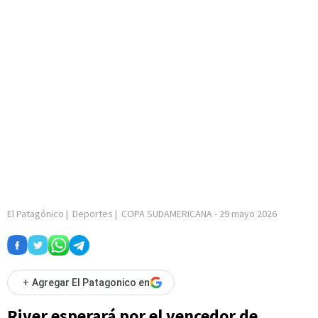
El Patagónico
|
Deportes
|
COPA SUDAMERICANA
-
29 mayo 2026
+
Agregar El Patagonico en
River esperará por el vencedor de