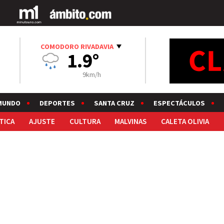
COMODORO RIVADAVIA
1.9°
9km/h
MUNDO
DEPORTES
SANTA CRUZ
ESPECTÁCULOS
TICA
AJUSTE
CULTURA
MALVINAS
CALETA OLIVIA