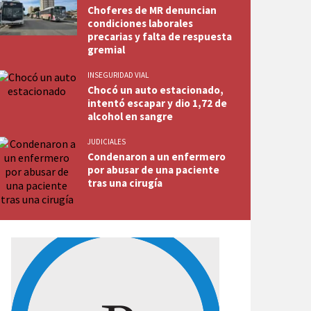
Choferes de MR denuncian
condiciones laborales
precarias y falta de respuesta
gremial
INSEGURIDAD VIAL
Chocó un auto estacionado,
intentó escapar y dio 1,72 de
alcohol en sangre
JUDICIALES
Condenaron a un enfermero
por abusar de una paciente
tras una cirugía