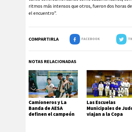
ritmos más intensos que otros, fueron dos horas de 
el encuentro”.
COMPARTIRLA
FACEBOOK
TW
NOTAS RELACIONADAS
Camioneros y La
Las Escuelas
Banda de AESA
Municipales de Jud
definen el campeón
viajan a la Copa
del futsal local
Hikari en Viedma