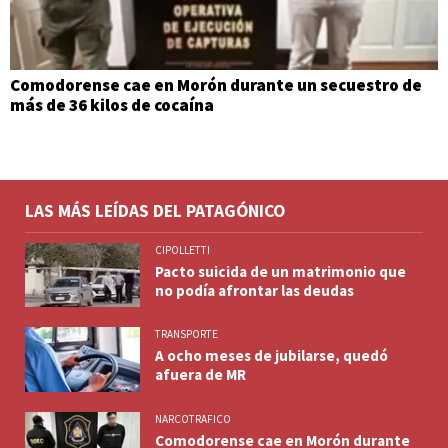
Comodorense cae en Morón durante un secuestro de
más de 36 kilos de cocaína
LAS MÁS LEÍDAS DEL PATAGÓNICO
CIPOLLETTI
Pacto suicida de un matrimonio que
no podía afrontar las deudas
TRANSPORTE
A ocho meses de jubilarse, quedó
afuera de MR
NARCOTRAFICO
Comodorense cae en Morón durante