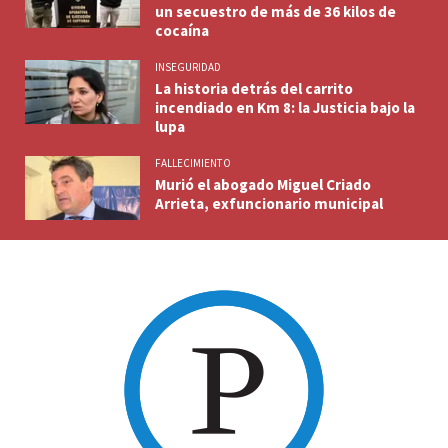
un secuestro de más de 36 kilos de
cocaína
INSEGURIDAD
La historia detrás del carrito
incendiado en Km 8: la Justicia bajo la
lupa
FALLECIMIENTO
Murió el abogado Miguel Criado
Arrieta, exfuncionario municipal