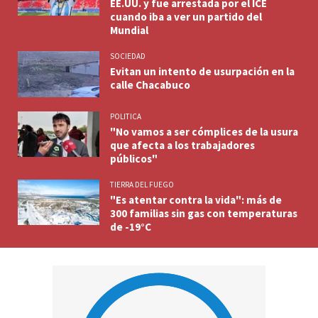
EE.UU. y fue arrestada por el ICE
cuando iba a ver un partido del
Mundial
SOCIEDAD
Evitan un intento de usurpación en la
calle Chacabuco
POLITICA
"No vamos a ser cómplices de la usura
que afecta a los trabajadores
públicos"
TIERRA DEL FUEGO
"Es atentar contra la vida": más de
300 familias sin gas con temperaturas
de -19°C