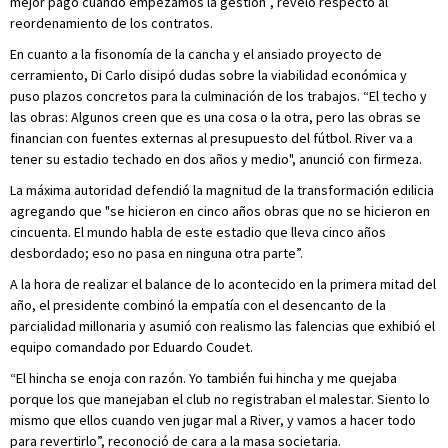
mejor pago cuando empezamos la gestión”, reveló respecto al
reordenamiento de los contratos.
En cuanto a la fisonomía de la cancha y el ansiado proyecto de
cerramiento, Di Carlo disipó dudas sobre la viabilidad económica y
puso plazos concretos para la culminación de los trabajos. “El techo y
las obras: Algunos creen que es una cosa o la otra, pero las obras se
financian con fuentes externas al presupuesto del fútbol. River va a
tener su estadio techado en dos años y medio", anunció con firmeza.
La máxima autoridad defendió la magnitud de la transformación edilicia
agregando que "se hicieron en cinco años obras que no se hicieron en
cincuenta. El mundo habla de este estadio que lleva cinco años
desbordado; eso no pasa en ninguna otra parte”.
A la hora de realizar el balance de lo acontecido en la primera mitad del
año, el presidente combinó la empatía con el desencanto de la
parcialidad millonaria y asumió con realismo las falencias que exhibió el
equipo comandado por Eduardo Coudet.
“El hincha se enoja con razón. Yo también fui hincha y me quejaba
porque los que manejaban el club no registraban el malestar. Siento lo
mismo que ellos cuando ven jugar mal a River, y vamos a hacer todo
para revertirlo”, reconoció de cara a la masa societaria.