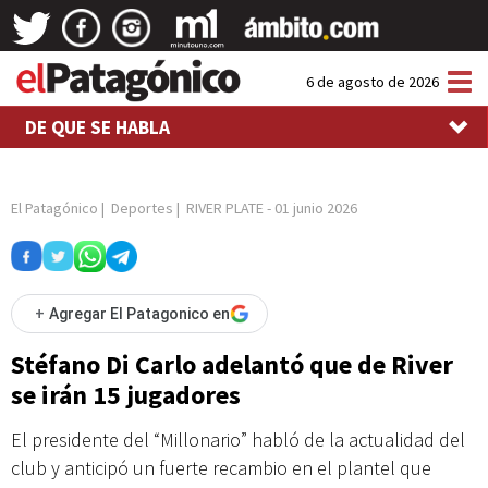
Tog
6 de agosto de 2026
nav
DE QUE SE HABLA
El Patagónico
|
Deportes
|
RIVER PLATE
-
01 junio 2026
+
Agregar El Patagonico en
Stéfano Di Carlo adelantó que de River
se irán 15 jugadores
El presidente del “Millonario” habló de la actualidad del
club y anticipó un fuerte recambio en el plantel que