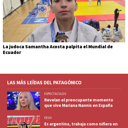
La judoca Samantha Acosta palpita el Mundial de
Ecuador
LAS MÁS LEÍDAS DEL PATAGÓNICO
ESPECTACULOS
Revelan el preocupante momento
que vive Mariana Nannis en España
EEUU
Es argentina, trabaja como niñera en