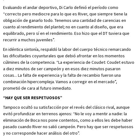
Evaluando el andar deportivo, Di Carlo definió el período como
“correcto pero mediocre para lo que es River, que siempre tiene la
obligación de ganarlo todo. Tenemos una cantidad de carencias en
cuanto al rendimiento del plantel; no en cuanto al diseño, que era
equilibrado, pero sí en el rendimiento. Eso hizo que el DT tuviera que
recurrir a muchos juveniles”.
En idéntica sintonía, respaldó la labor del cuerpo técnico remarcando
las dificultades coyunturales que debió afrontar en los momentos
cúlmines de la competencia. “La experiencia de Coudet: Coudet estuvo
a diez minutos de ser campeón y en esos diez minutos pasaron
cosas... La falta de experiencia y la falta de recambio fueron una
combinación hipercompleja. Vamos a corregir en el mercado”,
prometió de cara al futuro inmediato.
“HAY QUE SER RESPETUOSOS”
Tampoco ocultó su satisfacción por el revés del clásico rival, aunque
evitó profundizar en terrenos ajenos: “No le voy a mentir a nadie: la
eliminación de Boca nos pone contentos, como a ellos les debe haber
pasado cuando River no salió campeón. Pero hay que ser respetuosos
y no corresponde hacer análisis del otro”.