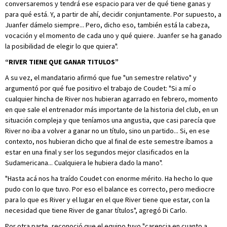
conversaremos y tendrá ese espacio para ver de qué tiene ganas y
para qué está. Y, a partir de ahí, decidir conjuntamente. Por supuesto, a
Juanfer dámelo siempre... Pero, dicho eso, también está la cabeza,
vocación y el momento de cada uno y qué quiere. Juanfer se ha ganado
la posibilidad de elegir lo que quiera".
“RIVER TIENE QUE GANAR TITULOS”
A su vez, el mandatario afirmó que fue "un semestre relativo" y
argumentó por qué fue positivo el trabajo de Coudet: "Si a mí o
cualquier hincha de River nos hubieran agarrado en febrero, momento
en que sale el entrenador más importante de la historia del club, en un
situación compleja y que teníamos una angustia, que casi parecía que
River no iba a volver a ganar no un título, sino un partido... Si, en ese
contexto, nos hubieran dicho que al final de este semestre íbamos a
estar en una final y ser los segundos mejor clasificados en la
Sudamericana... Cualquiera le hubiera dado la mano".
"Hasta acá nos ha traído Coudet con enorme mérito. Ha hecho lo que
pudo con lo que tuvo. Por eso el balance es correcto, pero mediocre
para lo que es River y el lugar en el que River tiene que estar, con la
necesidad que tiene River de ganar títulos", agregó Di Carlo.
Por otra parte, reconoció que el equipo tuvo "carencia en cuanto a