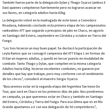
También fueron parte de la delegación Dylan y Thiago Oyarzo (ambos II
Dan) quienes compitieron fuertemente pero no lograron avanzar en
sus llaves, en categoría adultos hasta 82kg.
La delegación volvió en la madrugada de este lunes a Comodoro
Rivadavia, habiendo concluido esta primera etapa de los campeonatos
rankeables ATT que seguirán a principios de julio en Chaco, en agosto
en Santiago del Estero, septiembre en Córdoba y octubre en Tierra del
Fuego.
“Los tres hicieron un muy buen papel. Se destacó la participación de
Leyla Ramos que se consagró campeona del ATT Etapa 1 en formas de
IV Dan en mujeres adultas, y quedó en tercer puesto en modalidad de
combate. Tanto Thiago y Dylan, que compiten en la misma categoría
Adultos hasta 82kg. hicieron excelentes combates, no ganaron por
detalles que hay que trabajar, pero muy conforme con el rendimiento
de los chicos”, consideró el maestro Sergio Oyarzo.
“Buscaremos estar en la segunda etapa del Argentina Tae kwon Do
Tour, que será en Chaco en los primeros días de julio. Nos pondremos
en campaña, ya que queremos estar en Chaco y también en Santiago
del Estero, Córdoba y Tierra del Fuego. Para esa última que es en Río
Grande apuntamos a ir con una delegación de 50 competidores”,