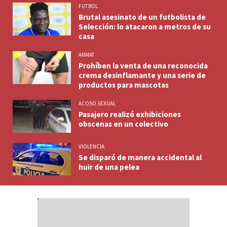
FUTBOL
Brutal asesinato de un futbolista de
Selección: lo atacaron a metros de su
casa
ANMAT
Prohíben la venta de una reconocida
crema desinflamante y una serie de
productos para mascotas
ACOSO SEXUAL
Pasajero realizó exhibiciones
obscenas en un colectivo
VIOLENCIA
Se disparó de manera accidental al
huir de una pelea