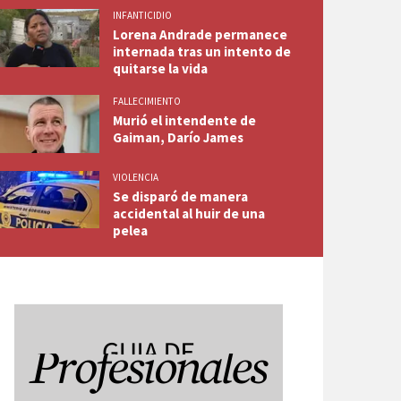
INFANTICIDIO
Lorena Andrade permanece
internada tras un intento de
quitarse la vida
FALLECIMIENTO
Murió el intendente de
Gaiman, Darío James
VIOLENCIA
Se disparó de manera
accidental al huir de una
pelea