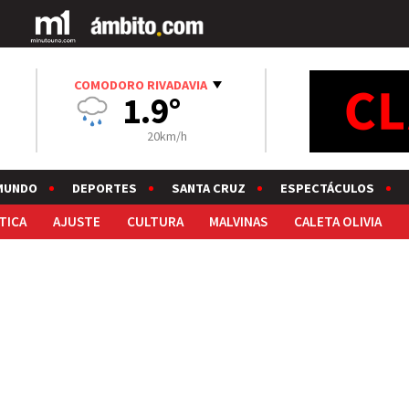
COMODORO RIVADAVIA
1.9°
20km/h
MUNDO
DEPORTES
SANTA CRUZ
ESPECTÁCULOS
TICA
AJUSTE
CULTURA
MALVINAS
CALETA OLIVIA