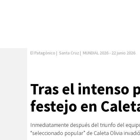
El Patagónico
|
Santa Cruz
|
MUNDIAL 2026
-
22 junio 2026
Tras el intenso 
festejo en Calet
Inmediatamente después del triunfo del equipo 
“seleccionado popular” de Caleta Olivia invadió