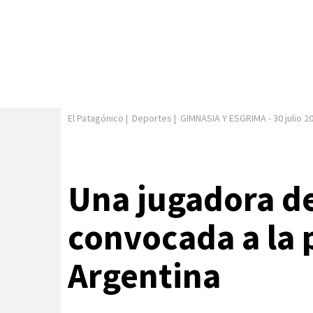
El Patagónico
|
Deportes
|
GIMNASIA Y ESGRIMA
-
30 julio 2
Una jugadora d
convocada a la 
Argentina