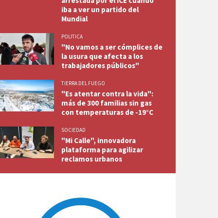
arrestada por el ICE cuando
iba a ver un partido del
Mundial
POLITICA
"No vamos a ser cómplices de
la usura que afecta a los
trabajadores públicos"
TIERRA DEL FUEGO
"Es atentar contra la vida":
más de 300 familias sin gas
con temperaturas de -19°C
SOCIEDAD
"Mi Calle", innovadora
plataforma para agilizar
reclamos urbanos