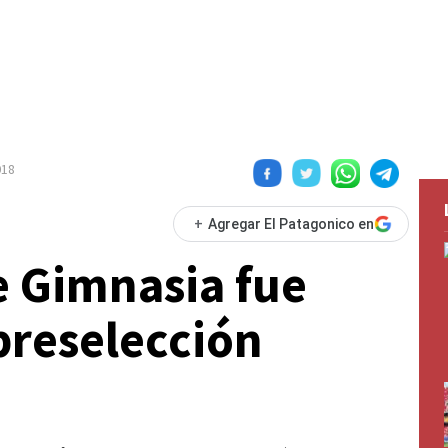
018
+
Agregar El Patagonico en
e Gimnasia fue
preselección