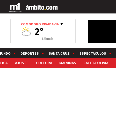
COMODORO RIVADAVIA
2°
13km/h
MUNDO
DEPORTES
SANTA CRUZ
ESPECTÁCULOS
TICA
AJUSTE
CULTURA
MALVINAS
CALETA OLIVIA